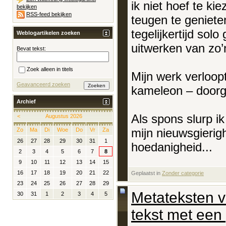
ik niet hoef te ki
bekijken
RSS-feed bekijken
teugen te geniete
tegelijkertijd sol
Weblogartikelen zoeken
uitwerken van zo’n
Bevat tekst:
Zoek alleen in titels
Mijn werk verloop
Geavanceerd zoeken
kameleon – doorge
Archief
Als spons slurp ik
<
Augustus 2026
mijn nieuwsgierigh
Zo
Ma
Di
Woe
Do
Vr
Za
26
27
28
29
30
31
1
hoedanigheid...
2
3
4
5
6
7
8
9
10
11
12
13
14
15
16
17
18
19
20
21
22
Geplaatst in
‎
Zonder categorie
23
24
25
26
27
28
29
Metateksten v
30
31
1
2
3
4
5
tekst met een 