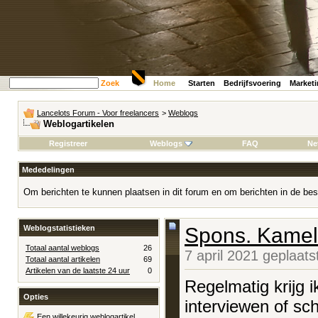
Zoek
Home
Starten
Bedrijfsvoering
Market
Lancelots Forum - Voor freelancers
>
Weblogs
Weblogartikelen
Registreer
Weblogs
FAQ
Ne
Mededelingen
Om berichten te kunnen plaatsen in dit forum en om berichten in de bes
Weblogstatistieken
Spons. Kamel
Totaal aantal weblogs
26
7 april 2021 geplaat
Totaal aantal artikelen
69
Artikelen van de laatste 24 uur
0
Regelmatig krijg i
Opties
interviewen of sch
Een willekeurig weblogartikel