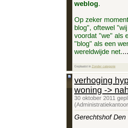
weblog
.
Op zeker moment tr
blog", oftewel "wi
voordat "we" als
"blog" als een w
wereldwijde net.
..
Geplaatst in
‎
Zonder categorie
verhoging hyp
woning -> nah
30 oktober 2011 gep
(Administratiekantoo
Gerechtshof Den