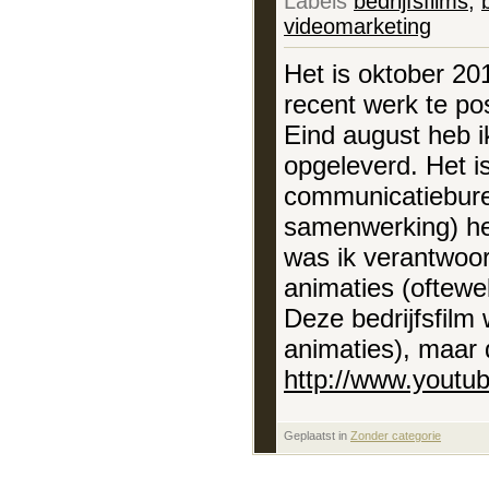
Labels
bedrijfsfilms
,
videomarketing
Het is oktober 201
recent werk te po
Eind august heb ik
opgeleverd. Het 
communicatieburea
samenwerking) het
was ik verantwoor
animaties (oftewe
Deze bedrijfsfilm
animaties), maar d
http://www.you
Geplaatst in
‎
Zonder categorie