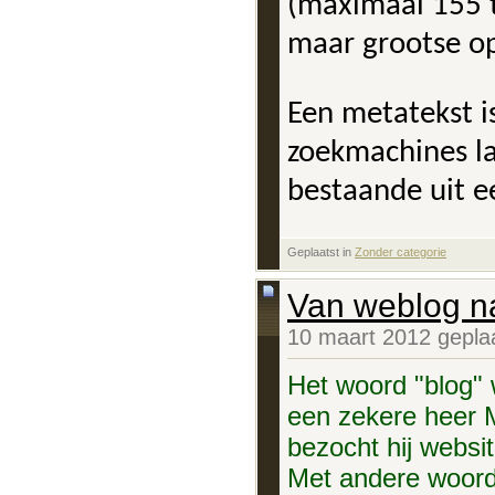
(maximaal 155 t
maar grootse o
Een metatekst i
zoekmachines la
bestaande uit e
Geplaatst in
‎
Zonder categorie
Van weblog na
10 maart 2012 gepla
Het woord "blog" 
een zekere heer M
bezocht hij websi
Met andere woord