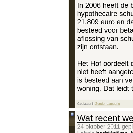
In 2006 heeft de 
hypothecaire sch
21.809 euro en da
besteed voor beta
aflossing van sch
zijn ontstaan.
Het Hof oordeelt d
niet heeft aanget
is besteed aan ve
woning. Dat leidt 
Geplaatst in
‎
Zonder categorie
Wat recent we
24 oktober 2011 gep