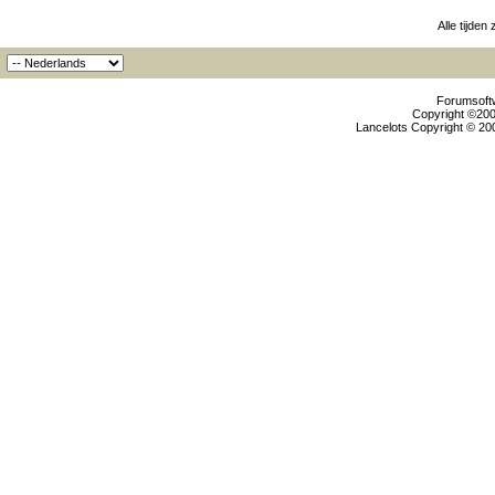
Alle tijden
Forumsoftw
Copyright ©2000
Lancelots Copyright © 200