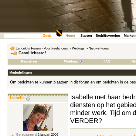
Zoek
Home
Starten
Bedrijfsvoering
Market
Lancelots Forum - Voor freelancers
>
Weblogs
>
Nieuwe koers
Gesolliciteerd!
Registreer
Weblogs
FAQ
Ne
Mededelingen
Om berichten te kunnen plaatsen in dit forum en om berichten in de bes
Isabelle met haar bedrij
Isabelle
diensten op het gebied
minder werk. Tijd om 
VERDER?
Geregistreerd
2 januari 2006