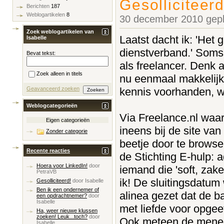
Gesolliciteerd
Berichten
187
Weblogartikelen
8
30 december 2010 gepl
Zoek weblogartikelen van
Laatst dacht ik: 'Het
Isabelle
dienstverband.' Soms 
Bevat tekst:
als freelancer. Denk a
Zoek alleen in titels
nu eenmaal makkelijker
kennis voorhanden, wa
Geavanceerd zoeken
Weblogcategorieën
Via Freelance.nl waa
Eigen categorieën
ineens bij de site van
Zonder categorie
beetje door te browse
Recente reacties
de Stichting E-hulp: 
Hoera voor LinkedIn!
door
iemand die 'soft, zakel
PetraVB
ik! De sluitingsdatum
Gesolliciteerd!
door
Isabelle
Ben ik een ondernemer of
alinea gezet dat de ba
een opdrachtnemer?
door
Isabelle
met liefde voor opgeef
Ha, weer nieuwe klussen
zoeken! Leuk...toch?
door
Ook meteen de meneer
Isabelle