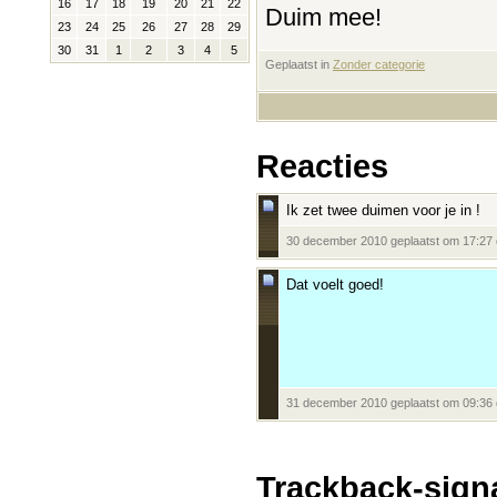
16
17
18
19
20
21
22
Duim mee!
23
24
25
26
27
28
29
30
31
1
2
3
4
5
Geplaatst in
‎
Zonder categorie
Reacties
Ik zet twee duimen voor je in !
30 december 2010 geplaatst om 17:27
Dat voelt goed!
31 december 2010 geplaatst om 09:36
Trackback-sign