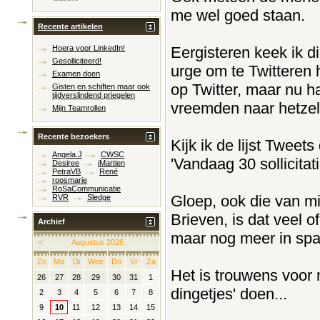
me wel goed staan.
Recente artikelen
Eergisteren keek ik d
Hoera voor LinkedIn!
Gesolliciteerd!
urge om te Twitteren h
Examen doen
op Twitter, maar nu h
Gisten en schiften maar ook
tijdverslindend priegelen
vreemden naar hetzel
Mijn Teamrollen
Recente bezoekers
Kijk ik de lijst Tweet
Angela.J
CWSC
'Vandaag 30 sollicita
Desiree
iMartien
PetraVB
René
roosmarie
RoSaCommunicatie
Gloep, ook die van mij
RVR
Sledge
Brieven, is dat veel o
Archief
maar nog meer in span
<
Augustus 2026
Zo
Ma
Di
Woe
Do
Vr
Za
Het is trouwens voor 
26
27
28
29
30
31
1
dingetjes' doen...
2
3
4
5
6
7
8
9
10
11
12
13
14
15