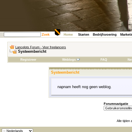
Zoek
Home
Starten
Bedrijfsvoering
Market
Lancelots Forum - Voor freelancers
Systeembericht
Registreer
Weblogs
FAQ
Ne
Systeembericht
napnam heeft nog geen weblog.
Forumnavigatie
Alle tijden