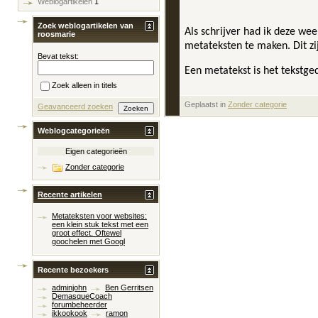
Weblogartikelen
1
Zoek weblogartikelen van
Als schrijver had ik deze we
roosmarie
metateksten te maken. Dit zi
Bevat tekst:
Een metatekst is het tekstge
Zoek alleen in titels
Geplaatst in
‎
Zonder categorie
Geavanceerd zoeken
Weblogcategorieën
Eigen categorieën
Zonder categorie
Recente artikelen
Metateksten voor websites:
een klein stuk tekst met een
groot effect. Oftewel
goochelen met Googl
Recente bezoekers
adminjohn
Ben Gerritsen
DemasqueCoach
forumbeheerder
ikkookook
ramon