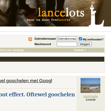
Gebruikersnaam
Mij onthouden?
Wachtwoord
chten van vandaag
Zoeken
tewel goochelen met Googl
oot effect. Oftewel goochelen
roosmarie
Juniorlid