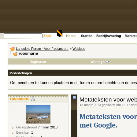
Zoek
Home
Starten
Bedrijfsvoering
Market
Lancelots Forum - Voor freelancers
>
Weblogs
roosmarie
Registreer
Weblogs
Mededelingen
Om berichten te kunnen plaatsen in dit forum en om berichten in de bes
roosmarie
Metateksten voor webs
18 maart 2013 geplaatst om 13:17 doo
Metateksten voor 
met Google.
Geregistreerd
7 maart 2013
Berichten
1