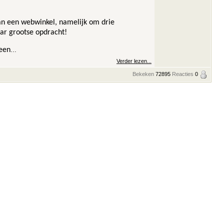
van een webwinkel, namelijk om drie
aar grootse opdracht!
 een
...
Verder lezen...
Bekeken
72895
Reacties
0