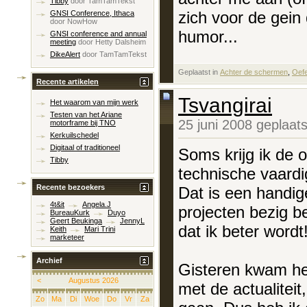
Tibby
door
TamTamTekst
zich voor de gein 
GNSI Conference, Ithaca
door
NowHow
humor...
GNSI conference and annual
meeting
door
Hetty Dalsheim
DikeAlert
door
TamTamTekst
Geplaatst in
‎
Achter de schermen
, ‎
Oef
Recente artikelen
Tsvangirai
Het waarom van mijn werk
Testen van het Ariane
25 juni 2008 geplaat
motorframe bij TNO
Kerkuilschedel
Digitaal of traditioneel
Soms krijg ik de 
Tibby
technische vaard
Recente bezoekers
Dat is een handig
4t&it
Angela.J
projecten bezig b
BureauKurk
Duyo
Geert Beukinga
JennyL
dat ik beter wordt
Keith
Mari Trini
marketeer
Archief
Gisteren kwam het
<
Augustus 2026
met de actualiteit,
Zo
Ma
Di
Woe
Do
Vr
Za