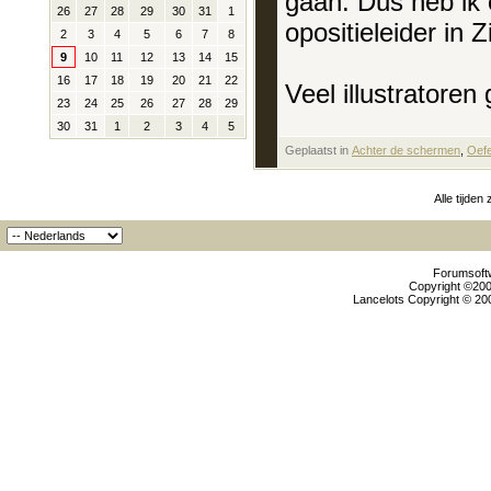
gaan. Dus heb ik 
26
27
28
29
30
31
1
opositieleider in 
2
3
4
5
6
7
8
9
10
11
12
13
14
15
16
17
18
19
20
21
22
Veel illustratoren
23
24
25
26
27
28
29
30
31
1
2
3
4
5
Geplaatst in
‎
Achter de schermen
, ‎
Oef
Alle tijden
Forumsoftw
Copyright ©2000
Lancelots Copyright © 200