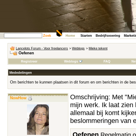
Zoek
Home
Starten
Bedrijfsvoering
Market
Lancelots Forum - Voor freelancers
>
Weblogs
>
Mieke tekent
Oefenen
Registreer
Weblogs
FAQ
Ne
Mededelingen
Om berichten te kunnen plaatsen in dit forum en om berichten in de bes
Omschrijving: Met "Miek
NowHow
mijn werk. Ik laat zien
allemaal bij komt kijke
beslommeringen van ee
Oefenen
Regelmatig o