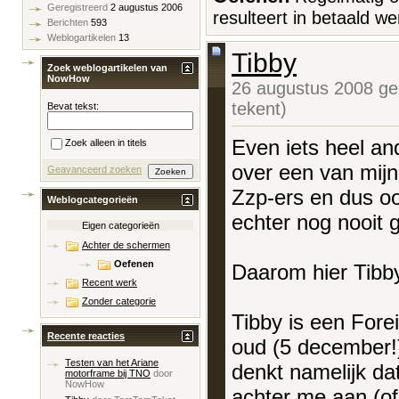
Geregistreerd
2 augustus 2006
resulteert in betaald we
Berichten
593
Weblogartikelen
13
Tibby
Zoek weblogartikelen van
NowHow
26 augustus 2008 ge
tekent)
Bevat tekst:
Even iets heel an
Zoek alleen in titels
over een van mijn 
Geavanceerd zoeken
Zzp-ers en dus oo
Weblogcategorieën
echter nog nooit 
Eigen categorieën
Achter de schermen
Oefenen
Daarom hier Tibby
Recent werk
Zonder categorie
Tibby is een Fore
Recente reacties
oud (5 december!)
Testen van het Ariane
denkt namelijk dat
motorframe bij TNO
door
NowHow
achter me aan (of 