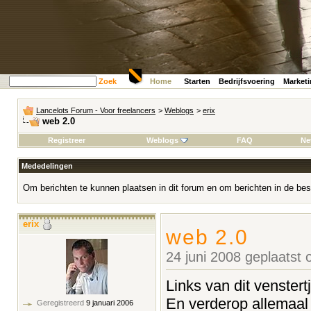
Zoek
Home
Starten
Bedrijfsvoering
Market
Lancelots Forum - Voor freelancers
>
Weblogs
>
erix
web 2.0
Registreer
Weblogs
FAQ
Ne
Mededelingen
Om berichten te kunnen plaatsen in dit forum en om berichten in de bes
erix
web 2.0
24 juni 2008 geplaatst
Links van dit venstert
En verderop allemaal l
Geregistreerd
9 januari 2006