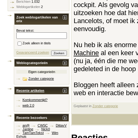
Berichten
1.032
cockpit. Als gevolg v
Weblogartikelen
2
uitzoeken hoe dat hier
Zoek weblogartikelen van
Lancelots, of moet ik
erix
eenvoudig.
Bevat tekst:
Nu heb ik als enorm
Zoek alleen in titels
Machine
al een keer 
Geavanceerd zoeken
(nu ja, één die me w
Weblogcategorieën
gedeleted in de hoop 
Eigen categorieën
Zonder categorie
Bloggen heeft alleen 
Recente artikelen
web en interactie bewe
Komkommertijd?
web 2.0
Geplaatst in
‎
Zonder categorie
Recente bezoekers
an@
CWSC
DittavV
Jantine
Nick0
TamTamTekst
Wim
Reacties
Eshuis