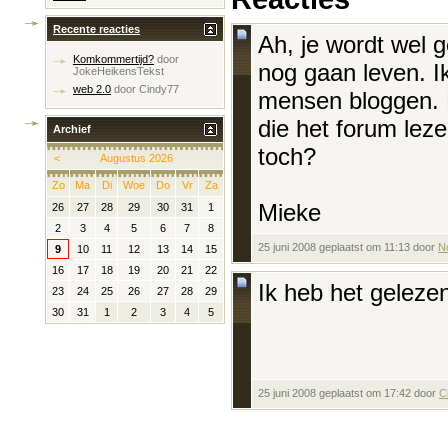
Recente reacties
Ah, je wordt wel g
Komkommertijd?
door
nog gaan leven. Ik
JokeHeikensTekst
web 2.0
door
Cindy77
mensen bloggen. 
die het forum lez
Archief
toch?
<
Augustus 2026
Zo
Ma
Di
Woe
Do
Vr
Za
Mieke
26
27
28
29
30
31
1
2
3
4
5
6
7
8
25 juni 2008 geplaatst om 11:13 door
N
9
10
11
12
13
14
15
16
17
18
19
20
21
22
Ik heb het geleze
23
24
25
26
27
28
29
30
31
1
2
3
4
5
25 juni 2008 geplaatst om 17:42 door
C