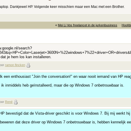
aptop. Dankjewel HP. Volgende keer misschien maar een Mac met een Brother.
«
Mei Li Vos freelancet in de jurkenbusiness
Hoofd
w.google.nl/search?
43&q=HP+Color+Laserjet+3600N+%22windows+7%22+driver+OR+drivers&btn
at je hem los kan installeren.
door
ramon fincken
alk een enthousiast "Join the conversation!" en waar nooit iemand van HP reag
ie ik inmiddels heb geïnstalleerd, maar die op Windows 7 onbetrouwbaar is.
door
René
t HP bevestigd dat de Vista-driver geschikt is voor Windows 7. Bij mij werkt hi
eweren dat deze driver op Windows 7 onbetrouwbaar is, hebben kennelijk een