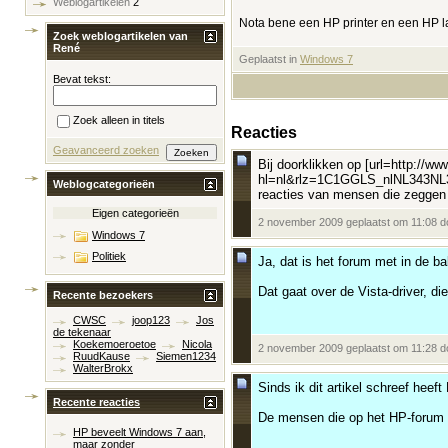
Weblogartikelen
2
Nota bene een HP printer en een HP l
Zoek weblogartikelen van
René
Geplaatst in
‎
Windows 7
Bevat tekst:
Zoek alleen in titels
Reacties
Geavanceerd zoeken
Bij doorklikken op [url=http://ww
hl=nl&rlz=1C1GGLS_nlNL343NL3
Weblogcategorieën
reacties van mensen die zeggen d
Eigen categorieën
2 november 2009 geplaatst om 11:08 
Windows 7
Politiek
Ja, dat is het forum met in de b
Dat gaat over de Vista-driver, d
Recente bezoekers
CWSC
joop123
Jos
de tekenaar
Koekemoeroetoe
Nicola
2 november 2009 geplaatst om 11:28 
RuudKause
Siemen1234
WalterBrokx
Sinds ik dit artikel schreef heef
Recente reacties
De mensen die op het HP-forum b
HP beveelt Windows 7 aan,
maar zonder