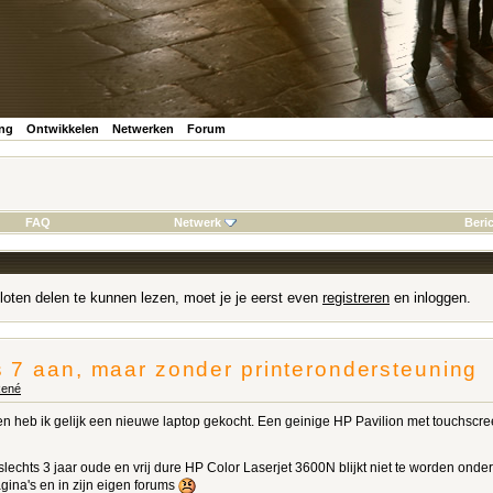
ing
Ontwikkelen
Netwerken
Forum
FAQ
Netwerk
Beri
loten delen te kunnen lezen, moet je je eerst even
registreren
en inloggen.
 7 aan, maar zonder printerondersteuning
ené
 heb ik gelijk een nieuwe laptop gekocht. Een geinige HP Pavilion met touchscre
n slechts 3 jaar oude en vrij dure HP Color Laserjet 3600N blijkt niet te worden ond
ina's en in zijn eigen forums