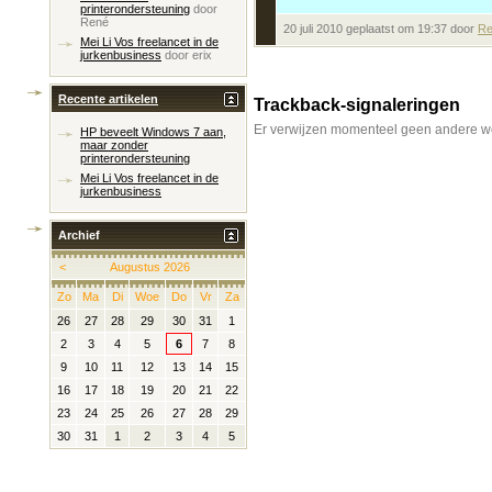
printerondersteuning
door
René
20 juli 2010 geplaatst om 19:37 door
Re
Mei Li Vos freelancet in de
jurkenbusiness
door
erix
Recente artikelen
Trackback-signaleringen
Er verwijzen momenteel geen andere we
HP beveelt Windows 7 aan,
maar zonder
printerondersteuning
Mei Li Vos freelancet in de
jurkenbusiness
Archief
<
Augustus 2026
Zo
Ma
Di
Woe
Do
Vr
Za
26
27
28
29
30
31
1
2
3
4
5
6
7
8
9
10
11
12
13
14
15
16
17
18
19
20
21
22
23
24
25
26
27
28
29
30
31
1
2
3
4
5