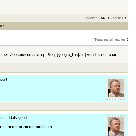
Bekeken
234761
Reacties
3
deel
Totaal aantal reacties
3
G=Zoeken&meta=&aq=f&oq=]google_link[/url] vond ik een paar
eert.
j inmiddels goed.
 of ander bijzonder probleem.