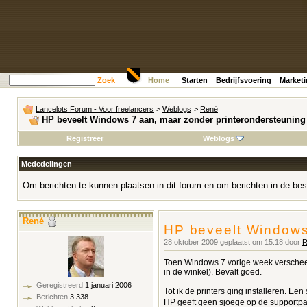
Zoek
Home
Starten
Bedrijfsvoering
Market
Lancelots Forum - Voor freelancers
>
Weblogs
>
René
HP beveelt Windows 7 aan, maar zonder printerondersteuning
Registreer
Weblogs
Mededelingen
Om berichten te kunnen plaatsen in dit forum en om berichten in de bes
René
HP beveelt Windows
28 oktober 2009 geplaatst om 15:18 door
R
Toen Windows 7 vorige week verscheen
in de winkel). Bevalt goed.
Geregistreerd
1 januari 2006
Tot ik de printers ging installeren. Ee
Berichten
3.338
HP geeft geen sjoege op de supportpag