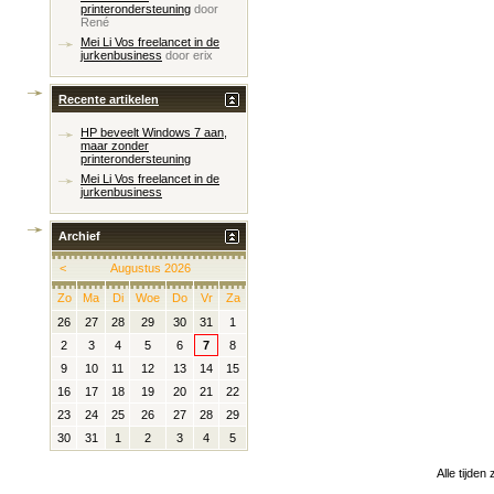
printerondersteuning
door
René
Mei Li Vos freelancet in de
jurkenbusiness
door
erix
Recente artikelen
HP beveelt Windows 7 aan,
maar zonder
printerondersteuning
Mei Li Vos freelancet in de
jurkenbusiness
Archief
<
Augustus 2026
Zo
Ma
Di
Woe
Do
Vr
Za
26
27
28
29
30
31
1
2
3
4
5
6
7
8
9
10
11
12
13
14
15
16
17
18
19
20
21
22
23
24
25
26
27
28
29
30
31
1
2
3
4
5
Alle tijden