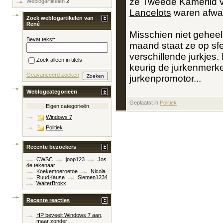
ze Tweede Kamerlid 
Weblogartikelen
2
Lancelots
waren afwa
Zoek weblogartikelen van
René
Misschien niet geheel
Bevat tekst:
maand staat ze op sfeer
verschillende jurkjes.
Zoek alleen in titels
keurig de jurkenmerke
Geavanceerd zoeken
jurkenpromotor...
Weblogcategorieën
Geplaatst in
‎
Politiek
Eigen categorieën
Windows 7
Politiek
Recente bezoekers
CWSC
joop123
Jos
de tekenaar
Koekemoeroetoe
Nicola
RuudKause
Siemen1234
WalterBrokx
Recente reacties
HP beveelt Windows 7 aan,
maar zonder