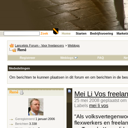
Zoek
Home
Starten
Bedrijfsvoering
Market
Lancelots Forum - Voor freelancers
>
Weblogs
René
Registreer
Weblogs
FAQ
Ne
Mededelingen
Om berichten te kunnen plaatsen in dit forum en om berichten in de bes
René
Mei Li Vos freela
25 mei 2008 geplaatst om
Labels
mei li vos
"Als volksvertegenwoo
Geregistreerd
1 januari 2006
flexwerkers en freela
Berichten
3.338