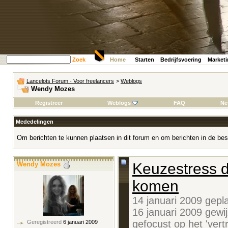
Zoek
Home
Starten
Bedrijfsvoering
Market
Lancelots Forum - Voor freelancers
>
Weblogs
Wendy Mozes
Registreer
Weblogs
FAQ
Ne
Mededelingen
Om berichten te kunnen plaatsen in dit forum en om berichten in de bes
Wendy Mozes
Keuzestress d
komen
14 januari 2009 gepl
16 januari 2009 gewi
gefocust op het 'vert
Geregistreerd
6 januari 2009