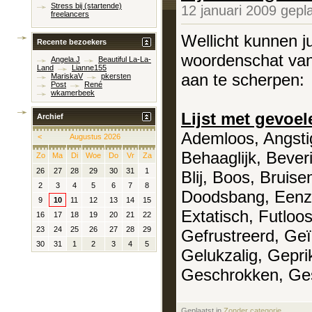
Stress bij (startende)
12 januari 2009 gepl
freelancers
Wellicht kunnen ju
Recente bezoekers
woordenschat van
Angela.J
Beautiful La-La-
Land
Lianne155
aan te scherpen:
MariskaV
pkersten
Post
René
wkamerbeek
Lijst met gevoel
Archief
Ademloos, Angsti
<
Augustus 2026
Behaaglijk, Bever
Zo
Ma
Di
Woe
Do
Vr
Za
26
27
28
29
30
31
1
Blij, Boos, Bruise
2
3
4
5
6
7
8
Doodsbang, Eenza
9
10
11
12
13
14
15
Extatisch, Futlo
16
17
18
19
20
21
22
23
24
25
26
27
28
29
Gefrustreerd, Geï
30
31
1
2
3
4
5
Gelukzalig, Gepri
Geschrokken, Ges
Geplaatst in
‎
Zonder categorie