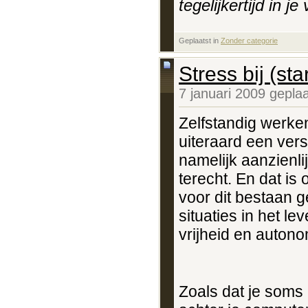
tegelijkertijd in j
Geplaatst in
‎
Zonder categorie
Stress bij (st
7 januari 2009 gepla
Zelfstandig werken
uiteraard een ver
namelijk aanzienl
terecht. En dat is
voor dit bestaan 
situaties in het le
vrijheid en autono
Zoals dat je soms