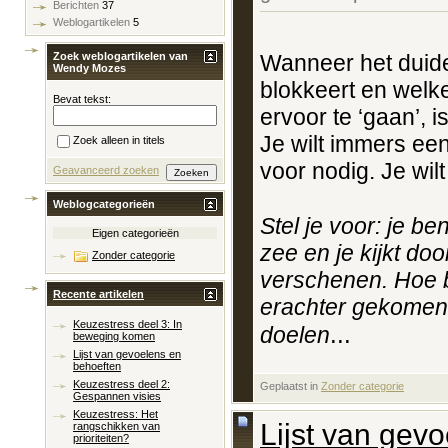
Berichten
37
Weblogartikelen
5
Wanneer het duidel
Zoek weblogartikelen van
Wendy Mozes
blokkeert en wel
Bevat tekst:
ervoor te ‘gaan’, i
Je wilt immers een
Zoek alleen in titels
voor nodig. Je wil
Geavanceerd zoeken
Weblogcategorieën
Stel je voor: je be
Eigen categorieën
zee en je kijkt doo
Zonder categorie
verschenen. Hoe b
Recente artikelen
erachter gekomen 
Keuzestress deel 3: In
...
doelen
beweging komen
Lijst van gevoelens en
behoeften
Keuzestress deel 2:
Geplaatst in
‎
Zonder categorie
Gespannen visies
Keuzestress: Het
Lijst van gev
rangschikken van
prioriteiten?