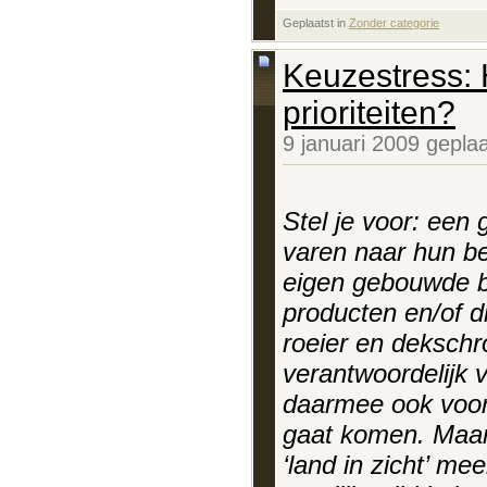
Geplaatst in
‎
Zonder categorie
Keuzestress: 
prioriteiten?
9 januari 2009 gepla
Stel je voor: een
varen naar hun be
eigen gebouwde b
producten en/of d
roeier en dekschro
verantwoordelijk v
daarmee ook voor 
gaat komen. Maar
‘land in zicht’ me