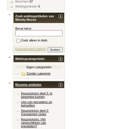
Berichten
37
Weblogartikelen
5
Zoek weblogartikelen van
Wendy Mozes
Bevat tekst:
Zoek alleen in titels
Geavanceerd zoeken
Weblogcategorieën
Eigen categorieën
Zonder categorie
Recente artikelen
Keuzestress deel 3: In
beweging komen
Lijst van gevoelens en
behoeften
Keuzestress deel 2:
Gespannen visies
Keuzestress: Het
rangschikken van
prioriteiten?