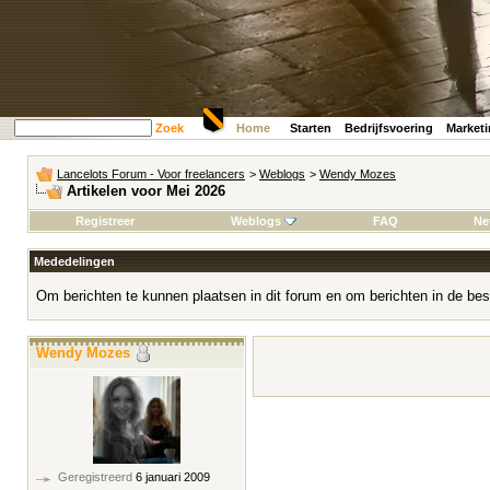
Zoek
Home
Starten
Bedrijfsvoering
Market
Lancelots Forum - Voor freelancers
>
Weblogs
>
Wendy Mozes
Artikelen voor Mei 2026
Registreer
Weblogs
FAQ
Ne
Mededelingen
Om berichten te kunnen plaatsen in dit forum en om berichten in de bes
Wendy Mozes
Geregistreerd
6 januari 2009