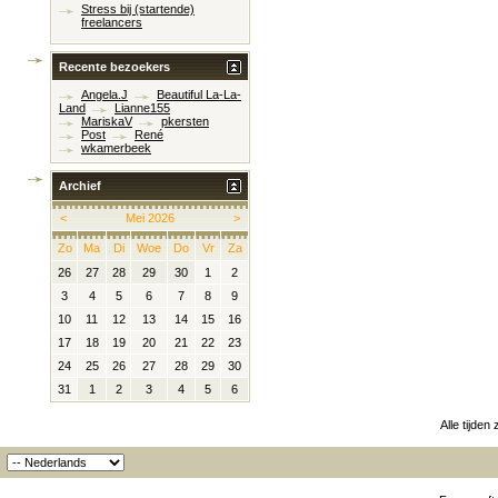
Stress bij (startende)
freelancers
Recente bezoekers
Angela.J
Beautiful La-La-
Land
Lianne155
MariskaV
pkersten
Post
René
wkamerbeek
Archief
<
Mei 2026
>
Zo
Ma
Di
Woe
Do
Vr
Za
26
27
28
29
30
1
2
3
4
5
6
7
8
9
10
11
12
13
14
15
16
17
18
19
20
21
22
23
24
25
26
27
28
29
30
31
1
2
3
4
5
6
Alle tijden