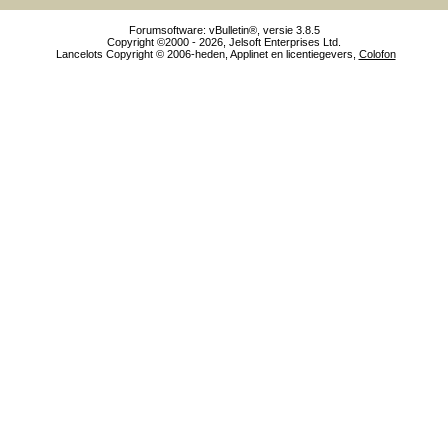
Forumsoftware: vBulletin®, versie 3.8.5
Copyright ©2000 - 2026, Jelsoft Enterprises Ltd.
Lancelots Copyright © 2006-heden, Applinet en licentiegevers,
Colofon