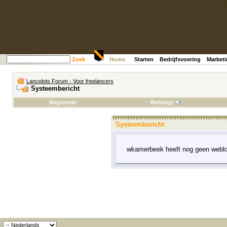
Zoek
Home
Starten
Bedrijfsvoering
Market
Lancelots Forum - Voor freelancers
Systeembericht
Registreer
Weblogs
Systeembericht
wkamerbeek heeft nog geen weblo