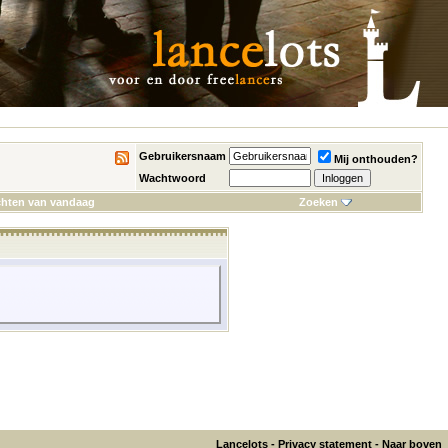
Gebruikersnaam
Mij onthouden?
Wachtwoord
chten van vandaag
Zoeken
Lancelots
-
Privacy statement
-
Naar boven