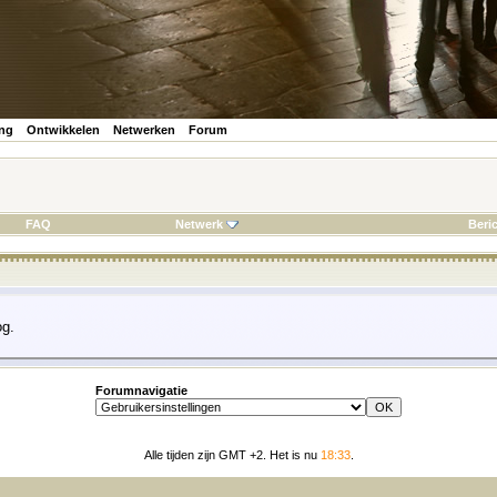
ing
Ontwikkelen
Netwerken
Forum
FAQ
Netwerk
Beri
g.
Forumnavigatie
Alle tijden zijn GMT +2. Het is nu
18:33
.