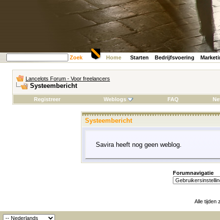
Zoek
Home
Starten
Bedrijfsvoering
Market
Lancelots Forum - Voor freelancers
Systeembericht
Registreer
Weblogs
FAQ
Ne
Systeembericht
Savira heeft nog geen weblog.
Forumnavigatie
Alle tijden