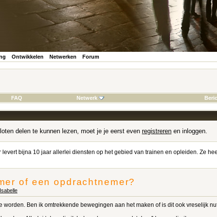
ing
Ontwikkelen
Netwerken
Forum
FAQ
Netwerk
Beri
loten delen te kunnen lezen, moet je je eerst even
registreren
en inloggen.
r levert bijna 10 jaar allerlei diensten op het gebied van trainen en opleiden. Ze
mer of een opdrachtnemer?
Isabelle
 worden. Ben ik omtrekkende bewegingen aan het maken of is dit ook vreselijk nut