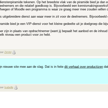
ienstenpiramide tekenen. Op het breedste vlak van de piramide bied je dan ee
 deelnemers en die relatief goedkoop is. Bijvoorbeeld een kennismakingswork
 afwegen of Moodle een programma is waar ze graag meer mee zouden willen 
s uitgebreidere dienst aan waar meer in zit voor de deelnemers. Bijvoorbeel
mide bied je een VIP-dienst voor het kleine gedeelte uit je doelgroep die bij
 zijn in plaats van opdrachtnemer (want jij bepaalt het aanbod en de inhoud e
 elk niveau een product voor ze hebt.
door
ZinVol
jn nieuwe site mee aan de slag. Dat is in feite
dit verhaal over productizen
dat
door
Isabelle