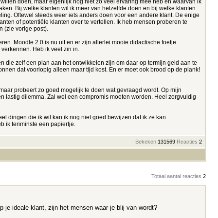
u willen doen, maar eigenlijk nog niet zo veel ervaring mee heb en waarvan ik
en. Bij welke klanten wil ik meer van hetzelfde doen en bij welke klanten
kkeling. Oftewel steeds weer iets anders doen voor een andere klant. De enige
nten of potentiële klanten over te vertellen. Ik heb mensen proberen te
 (zie vorige post).
n. Moodle 2.0 is nu uit en er zijn allerlei mooie didactische foefje
verkennen. Heb ik veel zin in.
die zelf een plan aan het ontwikkelen zijn om daar op termijn geld aan te
gonnen dat voorlopig alleen maar tijd kost. En er moet ook brood op de plank!
o maar probeert zo goed mogelijk te doen wat gevraagd wordt. Op mijn
een lastig dilemma. Zal wel een compromis moeten worden. Heel zorgvuldig
el dingen die ik wil kan ik nog niet goed bewijzen dat ik ze kan.
b ik tenminste een papiertje.
Bekeken
131569
Reacties
2
Totaal aantal reacties
2
je ideale klant, zijn het mensen waar je blij van wordt?