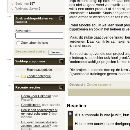
Mijn mindmap ligt op tafel. Er staat h
Berichten
187
ook niet zo goed weet voor welk soort 
Weblogartikelen
8
wil ik een ander product of dienst sli
constante is Moodle. Sinds een jaar of
leren ermee te werken en er zelf cursu
Zoek weblogartikelen van
Isabelle
Rond Moodle zou ik wel een soort produ
bijgekomen en ook in het beheer is ve
Bevat tekst:
Maar, dit stukje gaat over de vraag: 
verdienen. Daar kan ik bij aanhaken en
Zoek alleen in titels
En snel graag.
Geavanceerd zoeken
Een opdrachtgever die een project uit
mindmap staat echter ook heel groot 
Weblogcategorieën
'onderneemachtige' projecten kiezen
Die projecten moeten dan op de kern zit
Eigen categorieën
Bijvoorbeeld trainingen geven in te
Zonder categorie
Geplaatst in
‎
Zonder categorie
Recente reacties
Hoera voor LinkedIn!
door
PetraVB
Gesolliciteerd!
door
Isabelle
Reacties
Ben ik een ondernemer of
een opdrachtnemer?
door
Als autonomie is wat je wilt, ku
Isabelle
Ha, weer nieuwe klussen
Heb je een aanwijsbare doelgroep
zoeken! Leuk...toch?
door
Isabelle