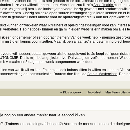
eel veel op. Allerlei taken die ik heb gedaan maar ook taken/klussen die ik graag zo
klanten ik ze zou willen/kunnen doen. Misschien zou ik zo'n
Ansoffmatrix
moeten mak
jten etc. Volgens mij ben ik de laatste jaren vooral bezig geweest met productontwi
 5 alweer ben ik bezig om deze open source leeromgeving te leren kennen en er kla
ssen in gemaakt. Onder andere voor de opdrachtgever die ik aan het 'oprekken' ben
ct kunnen ontwikkelen waar ik trainers of opleidingsafdelingen voor kan interessere
el verbeterd. Heb het boek binnen en ga mijn eigen website erin maken om alles te 
ben ik een ondernemer of een opdrachtnemer? Van de week heb ik mensen gesproken 
 mijn tijd en kennis voor inzetten. Maar, ik ben al aan zo'n langetermijnproject be
gevoerd wil hebben, betaalt gewoon als het opgeleverd is. Je loopt zelf geen risic
AUTONOMIE. Dat is mijn belangrijkste drive. Dat vraagt om zelf ondernemen. Wat 
 en b.v. maximaal 3 dagen per week aangenomen werk doen.
ten van wat ik wil en kan. En er moet ook balans zitten in willen en kunnen. Van ve
amsamenwerking en -communicatie. Daarom doe ik nu de
Belbin Masterclass
. Dan he
«
Klus opgerekt
Hoofddeel
Mijn Teamrollen
»
n je nog op een andere manier naar je aanbod kijken.
? (Trainers en opleidingsafdelingen?) Vormen de mensen binnen die doelgroep 