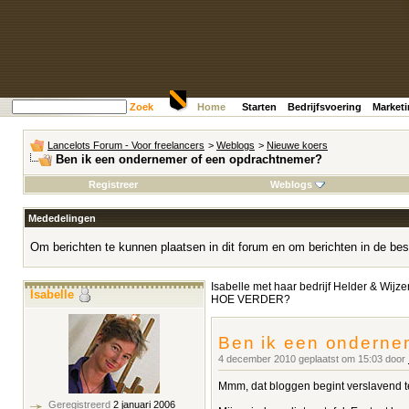
Zoek
Home
Starten
Bedrijfsvoering
Market
Lancelots Forum - Voor freelancers
>
Weblogs
>
Nieuwe koers
Ben ik een ondernemer of een opdrachtnemer?
Registreer
Weblogs
Mededelingen
Om berichten te kunnen plaatsen in dit forum en om berichten in de bes
Isabelle met haar bedrijf Helder & Wijze
Isabelle
HOE VERDER?
Ben ik een onderne
4 december 2010 geplaatst om 15:03 door
Mmm, dat bloggen begint verslavend te
Geregistreerd
2 januari 2006