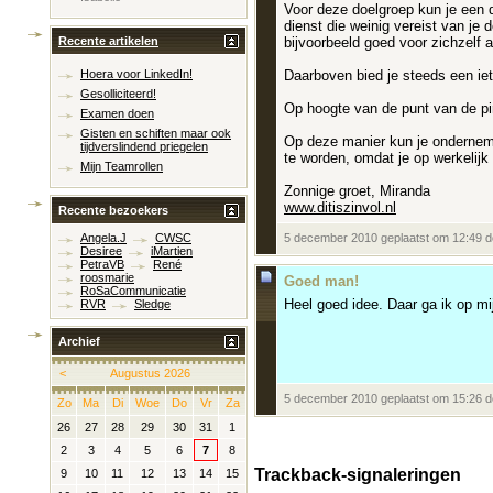
Voor deze doelgroep kun je een d
dienst die weinig vereist van je
bijvoorbeeld goed voor zichzelf
Recente artikelen
Daarboven bied je steeds een iet
Hoera voor LinkedIn!
Gesolliciteerd!
Op hoogte van de punt van de pira
Examen doen
Gisten en schiften maar ook
Op deze manier kun je ondernemer
tijdverslindend priegelen
te worden, omdat je op werkelijk
Mijn Teamrollen
Zonnige groet, Miranda
www.ditiszinvol.nl
Recente bezoekers
5 december 2010 geplaatst om 12:49 
Angela.J
CWSC
Desiree
iMartien
PetraVB
René
roosmarie
Goed man!
RoSaCommunicatie
Heel goed idee. Daar ga ik op mi
RVR
Sledge
Archief
<
Augustus 2026
5 december 2010 geplaatst om 15:26 
Zo
Ma
Di
Woe
Do
Vr
Za
26
27
28
29
30
31
1
2
3
4
5
6
7
8
Trackback-signaleringen
9
10
11
12
13
14
15