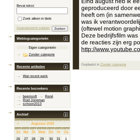
Eind august heb ik een
Bevat tekst:
geproduceerd door ee
heeft om (in samenwer
Zoek alleen in titels
was ik verantwoordeli
(oftewel motion graph
Geavanceerd zoeken
Deze bedrijfsfilm was
Weblogcategorieën
de reacties zijn erg pos
Eigen categorieën
http://www.youtube
Zonder categorie
Geplaatst in
‎
Zonder categorie
Recente artikelen
Wat recent werk
Recente bezoekers
beemsoft
René
Roel Jongman
schoon2013
Archief
<
Augustus 2026
Zo
Ma
Di
Woe
Do
Vr
Za
26
27
28
29
30
31
1