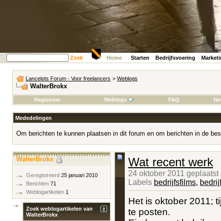
Zoek
Home
Starten
Bedrijfsvoering
Market
Lancelots Forum - Voor freelancers
>
Weblogs
WalterBrokx
Registreer
Weblogs
FAQ
Ne
Mededelingen
Om berichten te kunnen plaatsen in dit forum en om berichten in de bes
WalterBrokx
Wat recent werk
24 oktober 2011 geplaatst
Geregistreerd
25 januari 2010
Labels
bedrijfsfilms
,
bedrij
Berichten
71
Weblogartikelen
1
Het is oktober 2011; t
Zoek weblogartikelen van
te posten.
WalterBrokx