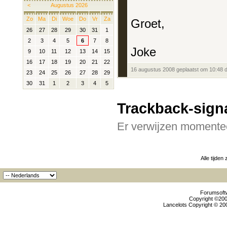
<
Augustus 2026
Zo
Ma
Di
Woe
Do
Vr
Za
Groet,
26
27
28
29
30
31
1
2
3
4
5
6
7
8
Joke
9
10
11
12
13
14
15
16
17
18
19
20
21
22
16 augustus 2008 geplaatst om 10:48 
23
24
25
26
27
28
29
30
31
1
2
3
4
5
Trackback-sign
Er verwijzen momentee
Alle tijden
Forumsoftw
Copyright ©2000
Lancelots Copyright © 200