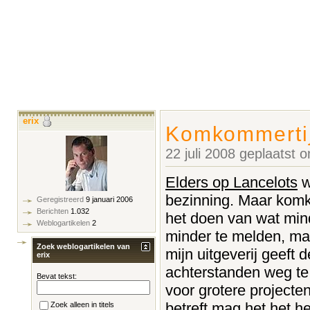
erix
Komkommerti
22 juli 2008 geplaatst
Elders op Lancelots
w
bezinning. Maar komko
Geregistreerd
9 januari 2006
Berichten
1.032
het doen van wat min
Weblogartikelen
2
minder te melden, ma
Zoek weblogartikelen van
mijn uitgeverij geeft
erix
achterstanden weg te 
Bevat tekst:
voor grotere projecte
betreft mag het het h
Zoek alleen in titels