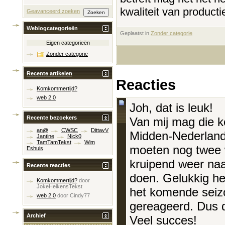
kwaliteit van producti
Geavanceerd zoeken
Weblogcategorieën
Geplaatst in
‎
Zonder categorie
Eigen categorieën
Zonder categorie
Recente artikelen
Reacties
Komkommertijd?
web 2.0
Joh, dat is leuk!
Recente bezoekers
Van mij mag die k
an@
CWSC
DittavV
Midden-Nederland 
Jantine
Nick0
TamTamTekst
Wim
moeten nog twee w
Eshuis
kruipend weer naar
Recente reacties
doen. Gelukkig he
Komkommertijd?
door
JokeHeikensTekst
het komende seiz
web 2.0
door
Cindy77
gereageerd. Dus do
Archief
Veel succes!