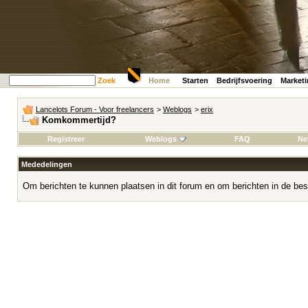
Zoek
Home
Starten
Bedrijfsvoering
Market
Lancelots Forum - Voor freelancers
>
Weblogs
>
erix
Komkommertijd?
Registreer
Weblogs
FAQ
Ne
Mededelingen
Om berichten te kunnen plaatsen in dit forum en om berichten in de bes