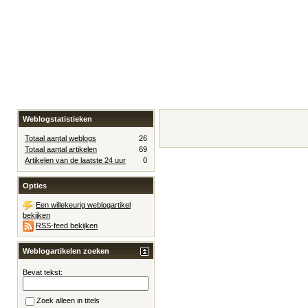
Weblogstatistieken
Totaal aantal weblogs
26
Totaal aantal artikelen
69
Artikelen van de laatste 24 uur
0
Opties
Een willekeurig weblogartikel
bekijken
RSS-feed bekijken
Weblogartikelen zoeken
Bevat tekst:
Zoek alleen in titels