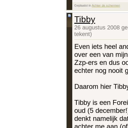
Geplaatst in
‎
Achter de schermen
Tibby
26 augustus 2008 ge
tekent)
Even iets heel an
over een van mijn 
Zzp-ers en dus oo
echter nog nooit 
Daarom hier Tibby
Tibby is een Fore
oud (5 december!)
denkt namelijk dat
achter me aan (of 