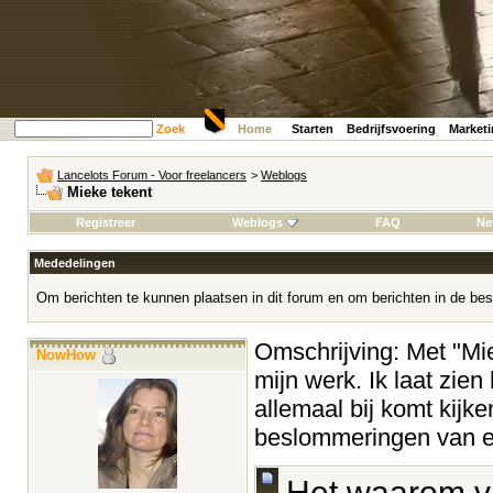
Zoek
Home
Starten
Bedrijfsvoering
Market
Lancelots Forum - Voor freelancers
>
Weblogs
Mieke tekent
Registreer
Weblogs
FAQ
Ne
Mededelingen
Om berichten te kunnen plaatsen in dit forum en om berichten in de bes
Omschrijving: Met "Miek
NowHow
mijn werk. Ik laat zien
allemaal bij komt kijke
beslommeringen van ee
Het waarom v