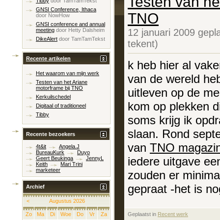
Testen van he
Tibby
door
TamTamTekst
GNSI Conference, Ithaca
TNO
door
NowHow
GNSI conference and annual
12 januari 2009 gepl
meeting
door
Hetty Dalsheim
DikeAlert
door
TamTamTekst
tekent)
Recente artikelen
k heb hier al vak
Het waarom van mijn werk
van de wereld heb
Testen van het Ariane
motorframe bij TNO
uitleven op de me
Kerkuilschedel
kom op plekken di
Digitaal of traditioneel
Tibby
soms krijg ik opdr
slaan. Rond sept
Recente bezoekers
van
TNO magazi
4t&it
Angela.J
BureauKurk
Duyo
iedere uitgave ee
Geert Beukinga
JennyL
Keith
Mari Trini
marketeer
zouden er minimaa
gepraat -het is no
Archief
<
Augustus 2026
Geplaatst in
‎
Recent werk
Zo
Ma
Di
Woe
Do
Vr
Za