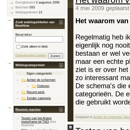
Geregistreerd
2 augustus 2006
4 mei 2009 geplaats
Berichten
593
Weblogartikelen
13
Het waarom van
Zoek weblogartikelen van
NowHow
Bevat tekst:
Regelmatig heb i
eigenlijk nog nooi
Zoek alleen in titels
bestaan er wel ve
Geavanceerd zoeken
maar een echte pla
Weblogcategorieën
ziet is er over he
Eigen categorieën
zo interessant ma
Achter de schermen
De schema's die e
Oefenen
categorieën. De e
Recent werk
Zonder categorie
die gebruikt worde
Recente reacties
Geplaatst in
‎
Achter de schermen
, ‎
Rec
Testen van het Ariane
motorframe bij TNO
door
NowHow