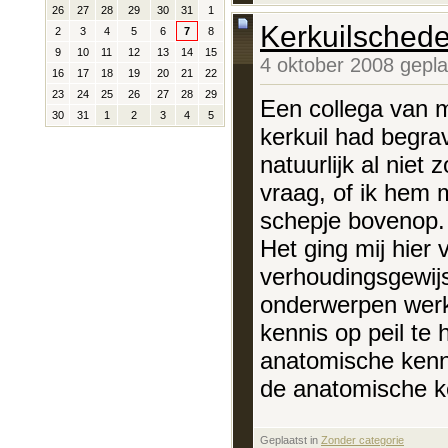
26
27
28
29
30
31
1
Kerkuilschede
2
3
4
5
6
7
8
9
10
11
12
13
14
15
4 oktober 2008 gepl
16
17
18
19
20
21
22
23
24
25
26
27
28
29
Een collega van m
30
31
1
2
3
4
5
kerkuil had begra
natuurlijk al niet
vraag, of ik hem 
schepje bovenop.
Het ging mij hier
verhoudingsgewijs
onderwerpen werk,
kennis op peil te
anatomische kenni
de anatomische ke
Geplaatst in
‎
Zonder categorie