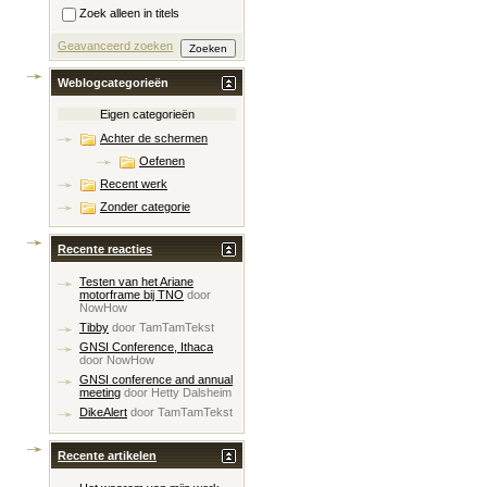
Zoek alleen in titels
Geavanceerd zoeken
Weblogcategorieën
Eigen categorieën
Achter de schermen
Oefenen
Recent werk
Zonder categorie
Recente reacties
Testen van het Ariane
motorframe bij TNO
door
NowHow
Tibby
door
TamTamTekst
GNSI Conference, Ithaca
door
NowHow
GNSI conference and annual
meeting
door
Hetty Dalsheim
DikeAlert
door
TamTamTekst
Recente artikelen