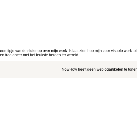
 een tipje van de sluier op over mijn werk. Ik laat zien hoe mijn zeer visuele werk to
n freelancer met het leukste beroep ter wereld.
NowHow heeft geen weblogartikelen te tonen