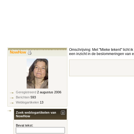
Omschrijving: Met "Mieke tekent" licht ik
NowHow
een inzicht in de beslommeringen van ee
Geregistreerd
2 augustus 2006
Berichten
593
Weblogartikelen
13
Zoek weblogartikelen van
NowHow
Bevat tekst: