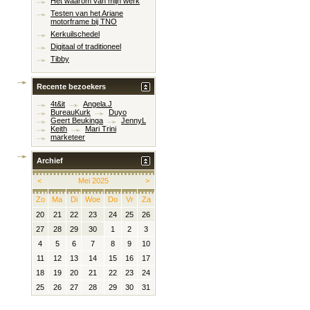
Het waarom van mijn werk
Testen van het Ariane
motorframe bij TNO
Kerkuilschedel
Digitaal of traditioneel
Tibby
Recente bezoekers
4t&it
Angela.J
BureauKurk
Duyo
Geert Beukinga
JennyL
Keith
Mari Trini
marketeer
Archief
<
Mei 2025
>
Zo
Ma
Di
Woe
Do
Vr
Za
20
21
22
23
24
25
26
27
28
29
30
1
2
3
4
5
6
7
8
9
10
11
12
13
14
15
16
17
18
19
20
21
22
23
24
25
26
27
28
29
30
31