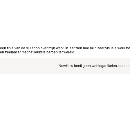
 een tipje van de sluier op over mijn werk. Ik laat zien hoe mijn zeer visuele werk to
n freelancer met het leukste beroep ter wereld.
NowHow heeft geen weblogartikelen te tonen