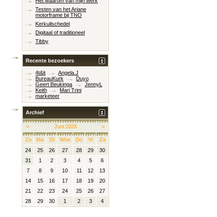
Het waarom van mijn werk
Testen van het Ariane
motorframe bij TNO
Kerkuilschedel
Digitaal of traditioneel
Tibby
Recente bezoekers
4t&it
Angela.J
BureauKurk
Duyo
Geert Beukinga
JennyL
Keith
Mari Trini
marketeer
Archief
<
Juni 2026
>
Zo
Ma
Di
Woe
Do
Vr
Za
24
25
26
27
28
29
30
31
1
2
3
4
5
6
7
8
9
10
11
12
13
14
15
16
17
18
19
20
21
22
23
24
25
26
27
28
29
30
1
2
3
4