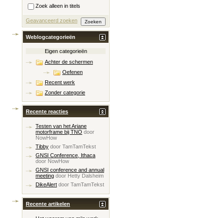
Zoek alleen in titels
Geavanceerd zoeken
Weblogcategorieën
Eigen categorieën
Achter de schermen
Oefenen
Recent werk
Zonder categorie
Recente reacties
Testen van het Ariane
motorframe bij TNO
door
NowHow
Tibby
door
TamTamTekst
GNSI Conference, Ithaca
door
NowHow
GNSI conference and annual
meeting
door
Hetty Dalsheim
DikeAlert
door
TamTamTekst
Recente artikelen