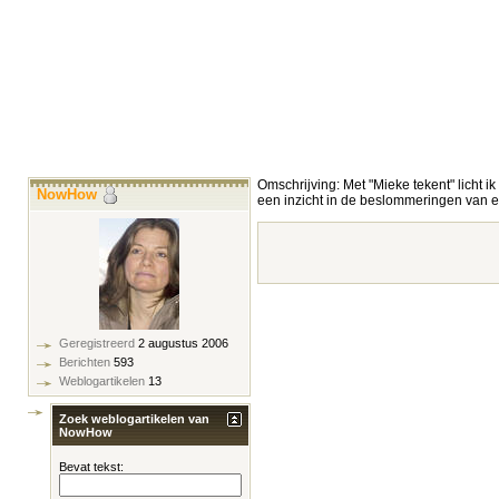
Omschrijving: Met "Mieke tekent" licht ik
NowHow
een inzicht in de beslommeringen van ee
Geregistreerd
2 augustus 2006
Berichten
593
Weblogartikelen
13
Zoek weblogartikelen van
NowHow
Bevat tekst: