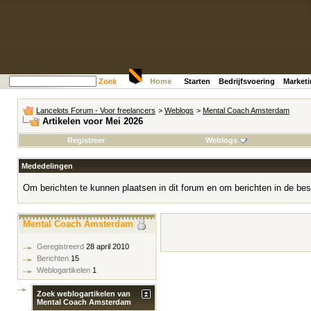
Zoek
Home
Starten
Bedrijfsvoering
Market
Lancelots Forum - Voor freelancers
>
Weblogs
>
Mental Coach Amsterdam
Artikelen voor Mei 2026
Registreer
Weblogs
Mededelingen
Om berichten te kunnen plaatsen in dit forum en om berichten in de bes
Mental Coach Amsterdam
Geregistreerd
28 april 2010
Berichten
15
Weblogartikelen
1
Zoek weblogartikelen van
Mental Coach Amsterdam