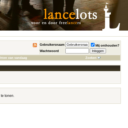
Gebruikersnaam
Mij onthouden?
Wachtwoord
chten van vandaag
Zoeken
te tonen.