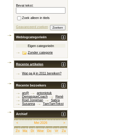
Bevat tekst:
Zoek alleen in titels
Geavanceerd zoeken
Weblogcategorieën
Eigen categorieën
Zonder categorie
Recente artikelen
Wat ga jij in 2011 bereiken?
Recente bezoekers
an@
antoniotuk
DemasqueCoach
René
Roel Jongman
Sabra
Susanna
TamTamTekst
Archief
<
Mei 2026
>
Zo
Ma
Di
Woe
Do
Vr
Za