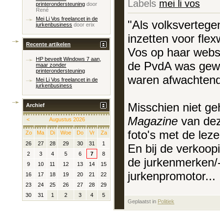
Labels
mei li vos
printerondersteuning
door
René
Mei Li Vos freelancet in de
"Als volksverteg
jurkenbusiness
door
erix
inzetten voor flex
Recente artikelen
Vos op haar webs
HP beveelt Windows 7 aan,
de PvdA was gew
maar zonder
printerondersteuning
waren afwachtend
Mei Li Vos freelancet in de
jurkenbusiness
Misschien niet ge
Archief
Magazine
van dez
<
Augustus 2026
foto's met de lezer
Zo
Ma
Di
Woe
Do
Vr
Za
26
27
28
29
30
31
1
En bij de verkoop
2
3
4
5
6
7
8
de jurkenmerken/-
9
10
11
12
13
14
15
jurkenpromotor...
16
17
18
19
20
21
22
23
24
25
26
27
28
29
30
31
1
2
3
4
5
Geplaatst in
‎
Politiek