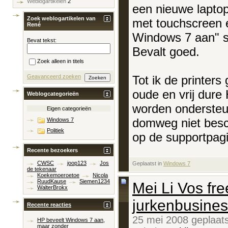
Weblogartikelen
2
een nieuwe laptop
Zoek weblogartikelen van
met touchscreen 
René
Windows 7 aan" st
Bevat tekst:
Bevalt goed.
Zoek alleen in titels
Tot ik de printers 
Geavanceerd zoeken
oude en vrij dure 
Weblogcategorieën
worden onderste
Eigen categorieën
domweg niet bes
Windows 7
Politiek
op de supportpagin
Recente bezoekers
CWSC
joop123
Jos
Geplaatst in
‎
Windows 7
de tekenaar
Koekemoeroetoe
Nicola
RuudKause
Siemen1234
Mei Li Vos fre
WalterBrokx
jurkenbusine
Recente reacties
25 mei 2008 geplaat
HP beveelt Windows 7 aan,
maar zonder