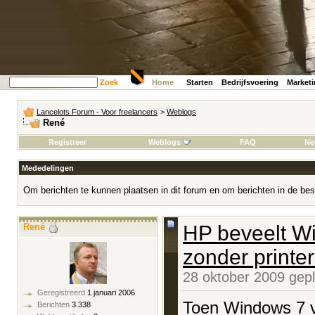
Zoek
Home
Starten
Bedrijfsvoering
Market
Lancelots Forum - Voor freelancers
>
Weblogs
René
Registreer
Weblogs
FAQ
Ne
Mededelingen
Om berichten te kunnen plaatsen in dit forum en om berichten in de bes
René
HP beveelt W
zonder printe
28 oktober 2009 gep
Geregistreerd
1 januari 2006
Toen Windows 7 v
Berichten
3.338