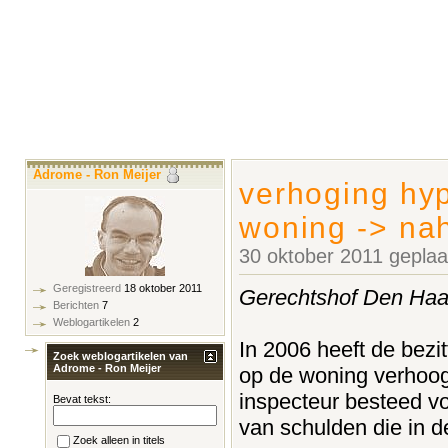
Adrome - Ron Meijer
verhoging hyp
woning -> nah
30 oktober 2011 gepla
Geregistreerd
18 oktober 2011
Gerechtshof Den Haa
Berichten
7
Weblogartikelen
2
In 2006 heeft de bezi
Zoek weblogartikelen van
Adrome - Ron Meijer
op de woning verhoog
inspecteur besteed vo
Bevat tekst:
van schulden die in d
Zoek alleen in titels