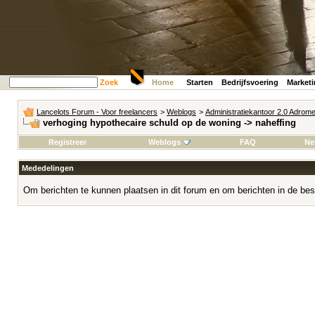
Zoek
Home
Starten
Bedrijfsvoering
Market
Lancelots Forum - Voor freelancers
>
Weblogs
>
Administratiekantoor 2.0 Adrom
verhoging hypothecaire schuld op de woning -> naheffing
Registreer
Weblogs
FAQ
Ne
Mededelingen
Om berichten te kunnen plaatsen in dit forum en om berichten in de bes