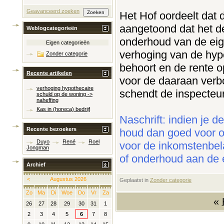
Geavanceerd zoeken
Het Hof oordeelt dat d
aangetoond dat het de
Weblogcategorieën
onderhoud van de eige
Eigen categorieën
verhoging van de hypo
Zonder categorie
behoort en de rente o
Recente artikelen
voor de daaraan verbo
verhoging hypothecaire
schendt de inspecteur
schuld op de woning ->
naheffing
Kas in (horeca) bedrijf
Naschrift: indien je 
Recente bezoekers
houd dan goed voor og
Duyo
René
Roel
voor de inkomstenbel
Jongman
of onderhoud aan de 
Archief
<
Augustus 2026
Geplaatst in
‎
Zonder categorie
Zo
Ma
Di
Woe
Do
Vr
Za
«
26
27
28
29
30
31
1
2
3
4
5
6
7
8