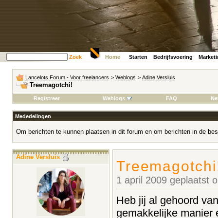
Zoek
Home
Starten
Bedrijfsvoering
Market
Lancelots Forum - Voor freelancers
>
Weblogs
>
Adine Versluis
Treemagotchi!
Registreer
Weblogs
FAQ
Ne
Mededelingen
Om berichten te kunnen plaatsen in dit forum en om berichten in de bes
Adine Versluis
Treemagotchi
1 april 2009 geplaatst
Heb jij al gehoord va
gemakkelijke manier 