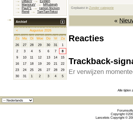
DittavV
Evelien
MariskaV
MRubingh
Geplaatst in
‎
Zonder categorie
Paul71
ramon fincken
René
TamTamTekst
«
Nieu
Archief
<
Augustus 2026
Reacties
Zo
Ma
Di
Woe
Do
Vr
Za
26
27
28
29
30
31
1
2
3
4
5
6
7
8
9
10
11
12
13
14
15
Trackback-sign
16
17
18
19
20
21
22
Er verwijzen momentee
23
24
25
26
27
28
29
30
31
1
2
3
4
5
Alle tijden
Forumsoftw
Copyright ©2000
Lancelots Copyright © 200