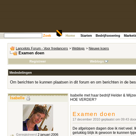
Zoek
Home
Starten
Bedrijfsvoering
Market
Lancelots Forum - Voor freelancers
>
Weblogs
>
Nieuwe koers
Examen doen
Registreer
Weblogs
Mededelingen
Om berichten te kunnen plaatsen in dit forum en om berichten in de bes
Isabelle met haar bedrijf Helder & Wijze
Isabelle
HOE VERDER?
Examen doen
17 december 2010 geplaatst om 09:43 doo
De afgelopen dagen doe ik niet veel. I
gelukkig blijk ik gewoon te kunnen typ
Geregistreerd
2 januari 2006