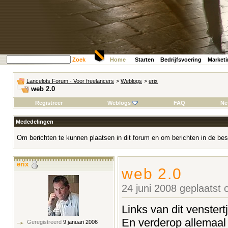
Zoek
Home
Starten
Bedrijfsvoering
Market
Lancelots Forum - Voor freelancers
>
Weblogs
>
erix
web 2.0
Registreer
Weblogs
FAQ
Ne
Mededelingen
Om berichten te kunnen plaatsen in dit forum en om berichten in de bes
erix
web 2.0
24 juni 2008 geplaatst
Links van dit venstert
En verderop allemaal l
Geregistreerd
9 januari 2006