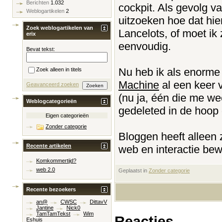
Berichten
1.032
cockpit. Als gevolg v
Weblogartikelen
2
uitzoeken hoe dat hier
Zoek weblogartikelen van
Lancelots, of moet ik
erix
eenvoudig.
Bevat tekst:
Nu heb ik als enorm
Zoek alleen in titels
Machine
al een keer 
Geavanceerd zoeken
(nu ja, één die me w
Weblogcategorieën
gedeleted in de hoop 
Eigen categorieën
Zonder categorie
Bloggen heeft alleen 
Recente artikelen
web en interactie bewe
Komkommertijd?
web 2.0
Geplaatst in
‎
Zonder categorie
Recente bezoekers
an@
CWSC
DittavV
Jantine
Nick0
TamTamTekst
Wim
Reacties
Eshuis