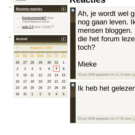
Recente reacties
Ah, je wordt wel g
Komkommertijd?
door
nog gaan leven. Ik
JokeHeikensTekst
web 2.0
door
Cindy77
mensen bloggen. 
die het forum lez
Archief
toch?
<
Augustus 2026
Zo
Ma
Di
Woe
Do
Vr
Za
Mieke
26
27
28
29
30
31
1
2
3
4
5
6
7
8
25 juni 2008 geplaatst om 11:13 door
N
9
10
11
12
13
14
15
16
17
18
19
20
21
22
Ik heb het geleze
23
24
25
26
27
28
29
30
31
1
2
3
4
5
25 juni 2008 geplaatst om 17:42 door
C