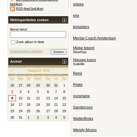
bekijken
enbee
RSS-feed bekijken
erix
Weblogartikelen zoeken
kimalders
Bevat tekst:
Mental Coach Amsterdam
Zoek alleen in titels
Mieke tekent
Geavanceerd zoeken
NowHow
Nieuwe koers
Archief
Isabelle
<
Augustus 2026
René
Zo
Ma
Di
Woe
Do
Vr
Za
Rivke
26
27
28
29
30
31
1
2
3
4
5
6
7
8
roosmarie
9
10
11
12
13
14
15
16
17
18
19
20
21
22
Sanderroos
23
24
25
26
27
28
29
30
31
1
2
3
4
5
WalterBrokx
Wendy Mozes