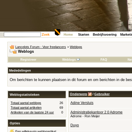
Zoek
Home
Starten
Bedrijfsvoering
Market
Lancelots Forum - Voor freelancers
>
Weblogs
Weblogs
Registreer
Weblogs
FAQ
Ne
Mededelingen
Om berichten te kunnen plaatsen in dit forum en om berichten in de bes
Onderwerp
/
Gebruiker
Weblogstatistieken
Adine Versluis
Totaal aantal weblogs
26
Totaal aantal artikelen
69
Administratiekantoor 2.0 Adrome
Artikelen van de laatste 24 uur
0
Adrome - Ron Meijer
Opties
Duyo
Een willekeurig weblogartikel