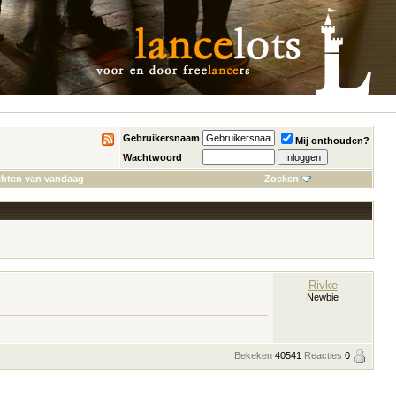
Gebruikersnaam
Mij onthouden?
Wachtwoord
chten van vandaag
Zoeken
Rivke
Newbie
Bekeken
40541
Reacties
0