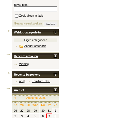
Bevat tekst:
Zoek alleen in titels
Geavanceerd zoeken
Weblogcategorieën
Eigen categorieën
Zonder categorie
Recente artikelen
Weblog
Recente bezoekers
an@
TamTamTekst
Archief
<
Augustus 2026
Zo
Ma
Di
Woe
Do
Vr
Za
26
27
28
29
30
31
1
2
3
4
5
6
7
8