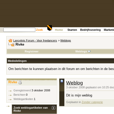
Zoek
Home
Starten
Bedrijfsvoering
Market
Lancelots Forum - Voor freelancers
>
Weblogs
Rivke
Registreer
Weblogs
Mededelingen
Om berichten te kunnen plaatsen in dit forum en om berichten in de bes
Rivke
Weblog
3 oktober 2008 geplaatst om 10:25 do
Geregistreerd
3 oktober 2008
Berichten
0
Dit is mijn weblog
Weblogartikelen
1
Geplaatst in
‎
Zonder categorie
Zoek weblogartikelen van
Rivke