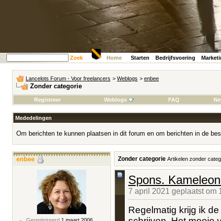
Zoek
Home
Starten
Bedrijfsvoering
Market
Lancelots Forum - Voor freelancers
>
Weblogs
>
enbee
Zonder categorie
Registreer
Weblogs
FAQ
Ne
Mededelingen
Om berichten te kunnen plaatsen in dit forum en om berichten in de bes
enbee
Zonder categorie
Artikelen zonder categ
Spons. Kameleon.
7 april 2021 geplaatst om
Regelmatig krijg ik de
schrijven. Het mooie va
Geregistreerd
1 maart 2006