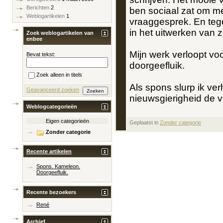
Berichten
2
ben sociaal zat om me
Weblogartikelen
1
vraaggesprek. En tege
in het uitwerken van z
Zoek weblogartikelen van
enbee
Mijn werk verloopt vo
Bevat tekst:
doorgeefluik.
Zoek alleen in titels
Als spons slurp ik verh
Geavanceerd zoeken
nieuwsgierigheid de vr
Weblogcategorieën
Eigen categorieën
Geplaatst in
‎
Zonder categorie
Zonder categorie
Recente artikelen
Spons. Kameleon.
Doorgeefluik.
Recente bezoekers
René
Archief