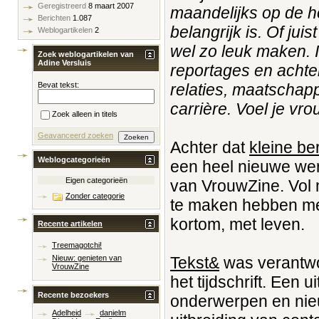
Geregistreerd
8 maart 2007
maandelijks op de h
Berichten
1.087
belangrijk is. Of jui
Weblogartikelen
2
wel zo leuk maken. 
Zoek weblogartikelen van
Adine Versluis
reportages en achte
relaties, maatschapp
Bevat tekst:
carrière. Voel je vr
Zoek alleen in titels
Geavanceerd zoeken
Achter dat
kleine ber
Weblogcategorieën
een heel nieuwe were
Eigen categorieën
van VrouwZine. Vol m
Zonder categorie
te maken hebben met
kortom, met leven.
Recente artikelen
Treemagotchi!
Tekst&
was verantwoo
Nieuw: genieten van
VrouwZine
het tijdschrift. Een 
Recente bezoekers
onderwerpen en nieu
Adelheid
danielm