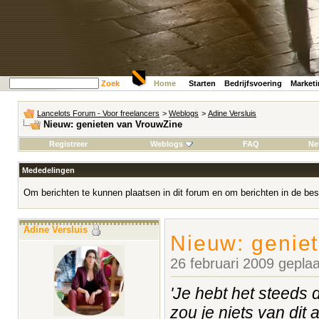
Zoek
Home
Starten
Bedrijfsvoering
Market
Lancelots Forum - Voor freelancers
>
Weblogs
>
Adine Versluis
Nieuw: genieten van VrouwZine
Registreer
Weblogs
FAQ
Ne
Mededelingen
Om berichten te kunnen plaatsen in dit forum en om berichten in de bes
Adine Versluis
Nieuw: genie
26 februari 2009 gepla
'Je hebt het steeds 
zou je niets van dit