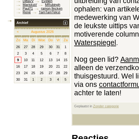
uitbreiding van conta
DittavV
Evelien
MariskaV
MRubingh
ophalen: van artikel
Paul71
ramon fincken
René
TamTamTekst
medewerking van 
Archief
de leukste uittips v
<
Augustus 2026
motiverende column
Zo
Ma
Di
Woe
Do
Vr
Za
Waterspiegel
.
26
27
28
29
30
31
1
2
3
4
5
6
7
8
Nog geen lid?
Aanm
9
10
11
12
13
14
15
alleen de verzendko
16
17
18
19
20
21
22
23
24
25
26
27
28
29
thuisgestuurd. Wel l
30
31
1
2
3
4
5
via ons
contactformu
achter te laten!
Geplaatst in
‎
Zonder categorie
Reacties