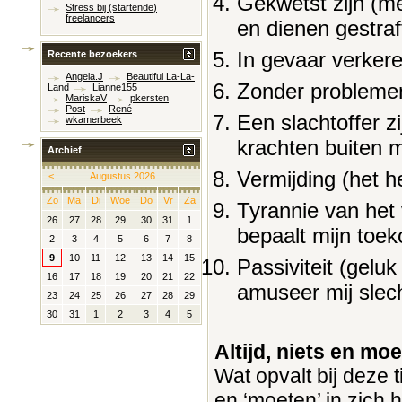
Gekwetst zijn (me
Stress bij (startende)
freelancers
en dienen gestraf
In gevaar verkere
Recente bezoekers
Angela.J
Beautiful La-La-
Zonder problemen
Land
Lianne155
MariskaV
pkersten
Post
René
Een slachtoffer z
wkamerbeek
krachten buiten mi
Archief
Vermijding (het he
<
Augustus 2026
Zo
Ma
Di
Woe
Do
Vr
Za
Tyrannie van het 
26
27
28
29
30
31
1
bepaalt mijn toe
2
3
4
5
6
7
8
9
10
11
12
13
14
15
Passiviteit (geluk
16
17
18
19
20
21
22
amuseer mij slecht
23
24
25
26
27
28
29
30
31
1
2
3
4
5
Altijd, niets en mo
Wat opvalt bij deze ti
en ‘moeten’ in zich 