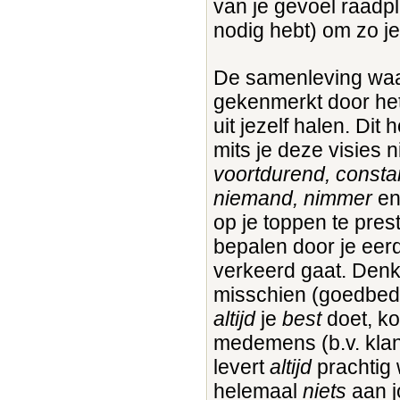
van je gevoel raadp
nodig hebt) om zo je
De samenleving waar
gekenmerkt door het 
uit jezelf halen. Dit
mits je deze visies 
voortdurend, constant
niemand, nimmer
en
op je toppen te pres
bepalen door je eer
verkeerd gaat. Denk
misschien (goedbedo
altijd
je
best
doet, k
medemens (b.v. klante
levert
altijd
prachtig 
helemaal
niets
aan jo