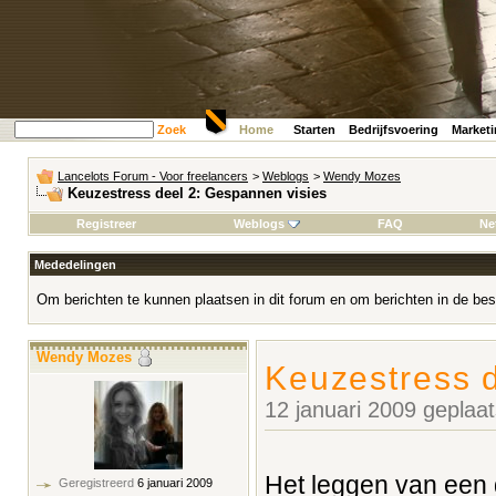
Zoek
Home
Starten
Bedrijfsvoering
Market
Lancelots Forum - Voor freelancers
>
Weblogs
>
Wendy Mozes
Keuzestress deel 2: Gespannen visies
Registreer
Weblogs
FAQ
Ne
Mededelingen
Om berichten te kunnen plaatsen in dit forum en om berichten in de bes
Wendy Mozes
Keuzestress 
12 januari 2009 geplaa
Het leggen van een 
Geregistreerd
6 januari 2009