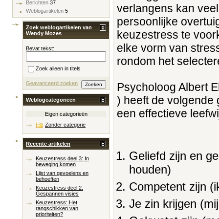
Berichten
37
verlangens kan veel 
Weblogartikelen
5
persoonlijke overtu
Zoek weblogartikelen van
keuzestress te voork
Wendy Mozes
elke vorm van stres
Bevat tekst:
rondom het selecter
Zoek alleen in titels
Geavanceerd zoeken
Psycholoog Albert 
) heeft de volgende
Weblogcategorieën
een effectieve leefw
Eigen categorieën
Zonder categorie
Recente artikelen
Geliefd zijn en 
Keuzestress deel 3: In
beweging komen
houden)
Lijst van gevoelens en
behoeften
Competent zijn (i
Keuzestress deel 2:
Gespannen visies
Je zin krijgen (mi
Keuzestress: Het
rangschikken van
prioriteiten?