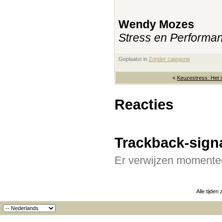
Wendy Mozes
Stress en Performa
Geplaatst in
‎
Zonder categorie
«
Keuzestress: Het r
Reacties
Trackback-sign
Er verwijzen momentee
Alle tijden