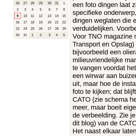
een foto dingen laat z
26
27
28
29
30
31
1
2
3
4
5
6
7
8
specifieke onderwerp, 
9
10
11
12
13
14
15
dingen weglaten die e
16
17
18
19
20
21
22
verduidelijken. Voorb
23
24
25
26
27
28
29
Voor TNO magazine m
30
31
1
2
3
4
5
Transport en Opslag) e
bijvoorbeeld een olie
milieuvriendelijke ma
te vangen voordat het
een wirwar aan buizen
uit, maar hoe de instal
foto te kijken; dat bl
CATO (zie schema hele
meer, maar boeit eigenl
de verbeelding. Zie je
dit blog) van de CATO,
Het naast elkaar late