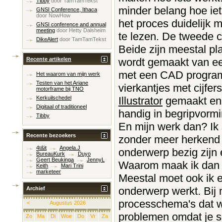
Tibby
door
TamTamTekst
minder belang hoe iet
GNSI Conference, Ithaca
door
NowHow
het proces duidelijk
GNSI conference and annual
meeting
door
Hetty Dalsheim
te lezen. De tweede 
DikeAlert
door
TamTamTekst
Beide zijn meestal pl
wordt gemaakt van ee
Recente artikelen
met een CAD programm
Het waarom van mijn werk
Testen van het Ariane
vierkantjes met cijfer
motorframe bij TNO
Illustrator
gemaakt en i
Kerkuilschedel
Digitaal of traditioneel
handig in begripvormin
Tibby
En mijn werk dan? Ik s
Recente bezoekers
zonder meer herkend 
4t&it
Angela.J
onderwerp bezig zijn é
BureauKurk
Duyo
Geert Beukinga
JennyL
Waarom maak ik dan n
Keith
Mari Trini
marketeer
Meestal moet ook ik e
onderwerp werkt. Bij m
Archief
processchema's dat wa
<
Augustus 2026
problemen omdat je s
Zo
Ma
Di
Woe
Do
Vr
Za