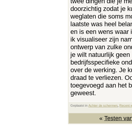
twee dingen die je me
doorzichtig zodat je k
weglaten die soms moe
laatste was heel bel
en is een wens waar 
ik visualiseer zijn na
ontwerp van zulke on
je wilt natuurlijk gee
bedrijfsspecifieke on
over de werking. Je 
draad te verliezen. O
toegevoegd aan het b
geweest.
Geplaatst in
‎
Achter de schermen
, ‎
Recent 
«
Testen van