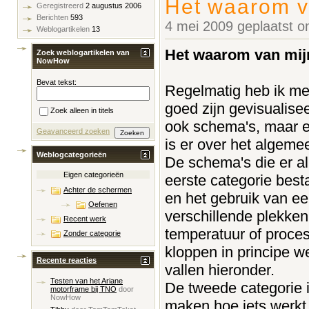
Het waarom v
Geregistreerd
2 augustus 2006
Berichten
593
4 mei 2009 geplaatst 
Weblogartikelen
13
Het waarom van mij
Zoek weblogartikelen van
NowHow
Bevat tekst:
Regelmatig heb ik me
goed zijn gevisualisee
Zoek alleen in titels
ook schema's, maar een
Geavanceerd zoeken
is er over het algeme
Weblogcategorieën
De schema's die er al
Eigen categorieën
eerste categorie best
Achter de schermen
en het gebruik van e
Oefenen
verschillende plekke
Recent werk
temperatuur of proce
Zonder categorie
kloppen in principe w
Recente reacties
vallen hieronder.
Testen van het Ariane
De tweede categorie 
motorframe bij TNO
door
NowHow
maken hoe iets werkt. 