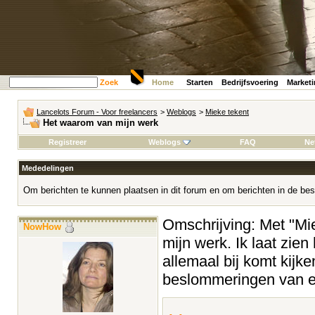
Zoek
Home
Starten
Bedrijfsvoering
Market
Lancelots Forum - Voor freelancers
>
Weblogs
>
Mieke tekent
Het waarom van mijn werk
Registreer
Weblogs
FAQ
Ne
Mededelingen
Om berichten te kunnen plaatsen in dit forum en om berichten in de bes
Omschrijving: Met "Miek
NowHow
mijn werk. Ik laat zien
allemaal bij komt kijke
beslommeringen van ee