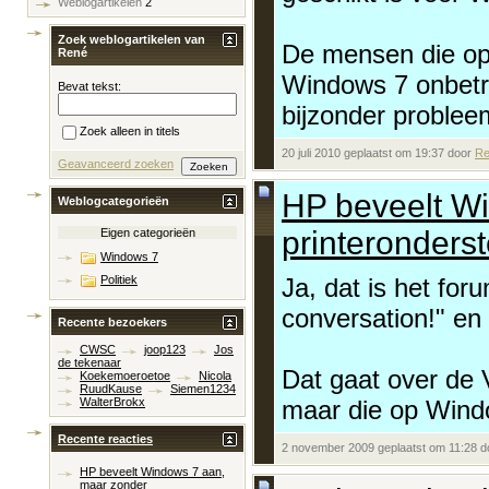
Weblogartikelen
2
Zoek weblogartikelen van
De mensen die op
René
Windows 7 onbetro
Bevat tekst:
bijzonder problee
Zoek alleen in titels
20 juli 2010 geplaatst om 19:37 door
Re
Geavanceerd zoeken
HP beveelt W
Weblogcategorieën
printeronders
Eigen categorieën
Windows 7
Ja, dat is het for
Politiek
conversation!" en
Recente bezoekers
CWSC
joop123
Jos
de tekenaar
Dat gaat over de V
Koekemoeroetoe
Nicola
RuudKause
Siemen1234
maar die op Wind
WalterBrokx
Recente reacties
2 november 2009 geplaatst om 11:28 
HP beveelt Windows 7 aan,
maar zonder