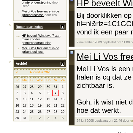
HP beveelt Wi
printerondersteuning
door
René
Mei Li Vos freelancet in de
Bij doorklikken op
jurkenbusiness
door
erix
hl=nl&rlz=1C1GG
Recente artikelen
vond ik een paar 
HP beveelt Windows 7 aan,
maar zonder
2 november 2009 geplaatst om 11:08 
printerondersteuning
Mei Li Vos freelancet in de
jurkenbusiness
Mei Li Vos fre
Archief
Mei Li Vos is een 
<
Augustus 2026
halen is cq dat ze
Zo
Ma
Di
Woe
Do
Vr
Za
zichtbaar is.
26
27
28
29
30
31
1
2
3
4
5
6
7
8
9
10
11
12
13
14
15
Goh, ik wist niet 
16
17
18
19
20
21
22
hoe dat werkt.
23
24
25
26
27
28
29
30
31
1
2
3
4
5
24 juni 2008 geplaatst om 22:46 door
er