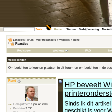
Zoek
Home
Starten
Bedrijfsvoering
Market
Lancelots Forum - Voor freelancers
>
Weblogs
>
René
Reacties
Registreer
Weblogs
FAQ
Ne
Mededelingen
Om berichten te kunnen plaatsen in dit forum en om berichten in de bes
René
HP beveelt W
printeronders
Sinds ik dit artik
Geregistreerd
1 januari 2006
Berichten
3.338
geschikt is voor W