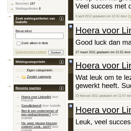
Berichten
187
Veel succes met 
Weblogartikelen
8
9 april 2012 geplaatst om 12:41 door
P
Zoek weblogartikelen van
Isabelle
Hoera voor Li
Bevat tekst:
Good luck dan ma
Zoek alleen in titels
Geavanceerd zoeken
27 maart 2011 geplaatst om 21:52 door
Weblogcategorieën
Hoera voor Li
Eigen categorieën
Wat leuk om te le
Zonder categorie
gewerkt heeft. Su
Recente reacties
23 februari 2011 geplaatst om 11:57 do
Hoera voor LinkedIn!
door
PetraVB
Gesolliciteerd!
door
Isabelle
Hoera voor Li
Ben ik een ondernemer of
een opdrachtnemer?
door
Isabelle
Leuk, veel succes
Ha, weer nieuwe klussen
zoeken! Leuk...toch?
door
Isabelle