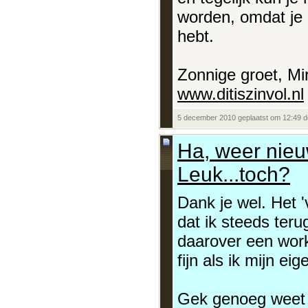
worden, omdat je 
hebt.
Zonnige groet, Mi
www.ditiszinvol.nl
5 december 2010 geplaatst om 12:49 
Ha, weer nieu
Leuk...toch?
Dank je wel. Het '
dat ik steeds teru
daarover een work
fijn als ik mijn ei
Gek genoeg weet i