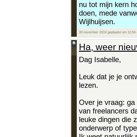
nu tot mijn kern h
doen, mede vanwe
Wijlhuijsen.
30 november 2010 geplaatst om 10:56
Ha, weer nieu
Dag Isabelle,
Leuk dat je je ont
lezen.
Over je vraag: ga
van freelancers da
leuke dingen die
onderwerp of type
Ik weet natuurlijk