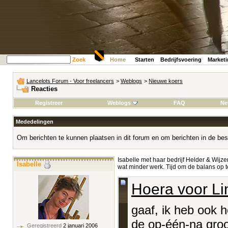
Zoek
Home
Starten
Bedrijfsvoering
Market
Lancelots Forum - Voor freelancers
>
Weblogs
>
Nieuwe koers
Reacties
Registreer
Weblogs
FAQ
Ne
Mededelingen
Om berichten te kunnen plaatsen in dit forum en om berichten in de bes
Isabelle met haar bedrijf Helder & Wijze
Isabelle
wat minder werk. Tijd om de balans o
Hoera voor Li
gaaf, ik heb ook h
de op-één-na groo
Geregistreerd
2 januari 2006