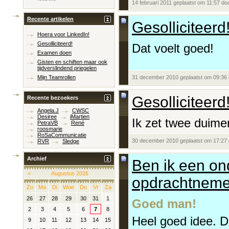
14 februari 2011 geplaatst om 11:57 do
Recente artikelen
Gesolliciteerd
Hoera voor LinkedIn!
Gesolliciteerd!
Dat voelt goed!
Examen doen
Gisten en schiften maar ook
tijdverslindend priegelen
31 december 2010 geplaatst om 09:36
Mijn Teamrollen
Gesolliciteerd
Recente bezoekers
Angela.J
CWSC
Desiree
iMartien
Ik zet twee duimen
PetraVB
René
roosmarie
RoSaCommunicatie
30 december 2010 geplaatst om 17:27
RVR
Sledge
Archief
Ben ik een on
<
Augustus 2026
opdrachtneme
Zo
Ma
Di
Woe
Do
Vr
Za
26
27
28
29
30
31
1
Goed man!
2
3
4
5
6
7
8
Heel goed idee. D
9
10
11
12
13
14
15