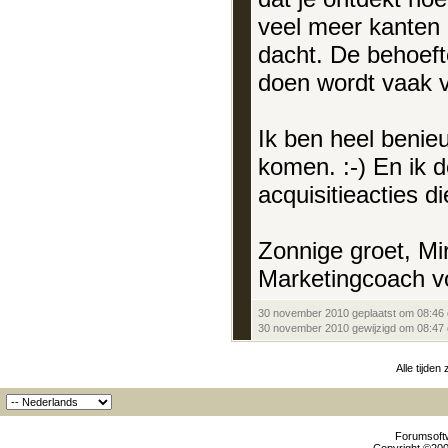
veel meer kanten 
dacht. De behoeft
doen wordt vaak v
Ik ben heel benie
komen. :-) En ik 
acquisitieacties di
Zonnige groet, Mi
Marketingcoach vo
30 november 2010 geplaatst om 08:46
30 november 2010 gewijzigd om 08:47 
Alle tijden
Forumsoftw