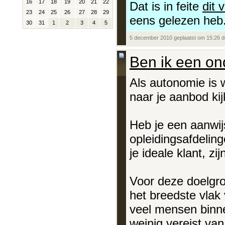
16
17
18
19
20
21
22
Dat is in feite
dit 
23
24
25
26
27
28
29
eens gelezen heb.
30
31
1
2
3
4
5
5 december 2010 geplaatst om 15:26 
Ben ik een o
Als autonomie is 
naar je aanbod kij
Heb je een aanwij
opleidingsafdeli
je ideale klant, z
Voor deze doelgro
het breedste vlak 
veel mensen binnen
weinig vereist van