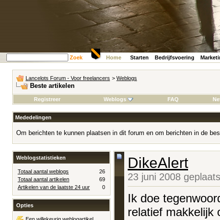
Zoek
Home
Starten
Bedrijfsvoering
Market
Lancelots Forum - Voor freelancers
>
Weblogs
Beste artikelen
Registreer
Weblogs
FAQ
Ne
Mededelingen
Om berichten te kunnen plaatsen in dit forum en om berichten in de bes
Weblogstatistieken
DikeAlert
Totaal aantal weblogs
26
23 juni 2008 geplaat
Totaal aantal artikelen
69
Artikelen van de laatste 24 uur
0
Ik doe tegenwoord
Opties
relatief makkelijk
Een willekeurig weblogartikel