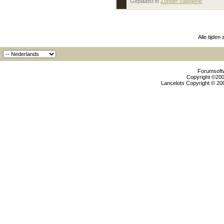
Geplaatst in
‎
Zonder categorie
Alle tijden
Forumsoftw
Copyright ©2000
Lancelots Copyright © 200