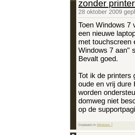
zonder printe
28 oktober 2009 gep
Toen Windows 7 v
een nieuwe laptop
met touchscreen 
Windows 7 aan" st
Bevalt goed.
Tot ik de printers 
oude en vrij dure 
worden onderste
domweg niet bes
op de supportpagin
Geplaatst in
‎
Windows 7