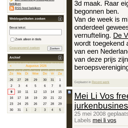
3d maak. Raar eig
bekijken
RSS-feed bekijken
begonnen ben.
Van de week is mi
Weblogartikelen zoeken
onderdeel geweest
Bevat tekst:
vernufteling.
De V
Zoek alleen in titels
wordt toegekend a
Geavanceerd zoeken
van een Nederland
van deze prijs zij
Archief
beroepsvereniging
<
Augustus 2026
Zo
Ma
Di
Woe
Do
Vr
Za
26
27
28
29
30
31
1
Geplaatst in
‎
Recent werk
2
3
4
5
6
7
8
9
10
11
12
13
14
15
Mei Li Vos fre
16
17
18
19
20
21
22
jurkenbusine
23
24
25
26
27
28
29
30
31
1
2
3
4
5
25 mei 2008 geplaat
Labels
mei li vos