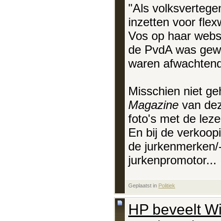
"Als volksverteg
inzetten voor flex
Vos op haar webs
de PvdA was gew
waren afwachtend
Misschien niet ge
Magazine
van dez
foto's met de lezer
En bij de verkoop
de jurkenmerken/-
jurkenpromotor...
Geplaatst in
‎
Politiek
HP beveelt W