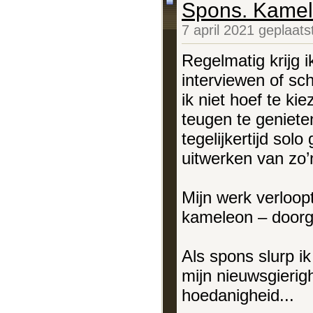
Spons. Kamel
7 april 2021 geplaat
Regelmatig krijg i
interviewen of sch
ik niet hoef te ki
teugen te geniete
tegelijkertijd sol
uitwerken van zo’n
Mijn werk verloop
kameleon – doorge
Als spons slurp ik
mijn nieuwsgierigh
hoedanigheid...