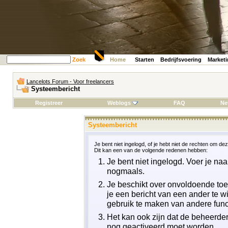
Zoek
Home
Starten
Bedrijfsvoering
Market
Lancelots Forum - Voor freelancers
Systeembericht
Registreer
Weblogs
FAQ
Ne
Systeembericht
Je bent niet ingelogd, of je hebt niet de rechten om dez
Dit kan een van de volgende redenen hebben:
Je bent niet ingelogd. Voer je na
nogmaals.
Je beschikt over onvoldoende toe
je een bericht van een ander te wi
gebruik te maken van andere funct
Het kan ook zijn dat de beheerder 
nog geactiveerd moet worden.