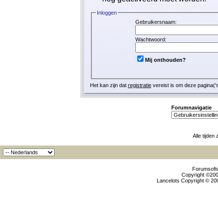
Inloggen
Gebruikersnaam:
Wachtwoord:
Mij onthouden?
Het kan zijn dat
registratie
vereist is om deze pagina('s
Forumnavigatie
Alle tijden
Forumsoftw
Copyright ©2000
Lancelots Copyright © 200