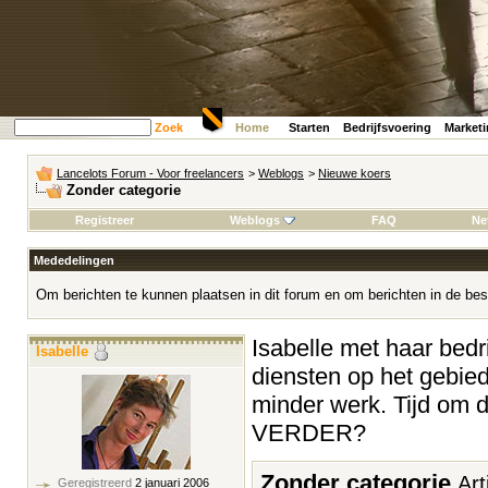
Zoek
Home
Starten
Bedrijfsvoering
Market
Lancelots Forum - Voor freelancers
>
Weblogs
>
Nieuwe koers
Zonder categorie
Registreer
Weblogs
FAQ
Ne
Mededelingen
Om berichten te kunnen plaatsen in dit forum en om berichten in de bes
Isabelle met haar bedrij
Isabelle
diensten op het gebied
minder werk. Tijd om 
VERDER?
Zonder categorie
Art
Geregistreerd
2 januari 2006