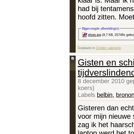
klaar is. Maar ik 
had bij tentamens:
hoofd zitten. Moe
Bijgevoegde afbeelding(e)
photo.jpg
(8,7 KB, 25748x gele
Geplaatst in
‎
Zonder categorie
Gisten en sch
tijdverslinden
8 december 2010 gep
koers)
Labels
belbin
,
brono
Gisteren dan echt
voor mijn nieuwe s
zag ik het haarsc
laptop werd het t