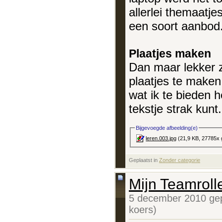
allerlei themaatje
een soort aanbod.
Plaatjes maken
Dan maar lekker 
plaatjes te maken
wat ik te bieden h
tekstje strak kunt.
Bijgevoegde afbeelding(e)
leren.003.jpg
(21,9 KB, 27785x 
Geplaatst in
‎
Zonder categorie
Mijn Teamroll
5 december 2010 gep
koers)