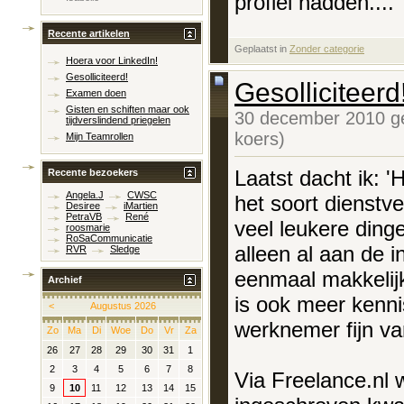
profiel hadden....
Recente artikelen
Geplaatst in
‎
Zonder categorie
Hoera voor LinkedIn!
Gesolliciteerd!
Gesolliciteerd
Examen doen
Gisten en schiften maar ook
30 december 2010 g
tijdverslindend priegelen
koers)
Mijn Teamrollen
Laatst dacht ik: 
Recente bezoekers
Angela.J
CWSC
het soort dienstv
Desiree
iMartien
PetraVB
René
veel leukere ding
roosmarie
RoSaCommunicatie
alleen al aan de i
RVR
Sledge
eenmaal makkelijke
Archief
is ook meer kenni
<
Augustus 2026
werknemer fijn v
Zo
Ma
Di
Woe
Do
Vr
Za
26
27
28
29
30
31
1
2
3
4
5
6
7
8
Via Freelance.nl
9
10
11
12
13
14
15