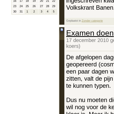
ingeschreven kwam
16
17
18
19
20
21
22
Volkskrant Banen. 
23
24
25
26
27
28
29
30
31
1
2
3
4
5
Geplaatst in
‎
Zonder categorie
Examen doen
17 december 2010 g
koers)
De afgelopen dage
geopereerd (cosm
een paar dagen wei
zitten, valt de pi
te kunnen typen.
Dus nu moeten die
wil nog voor de ke