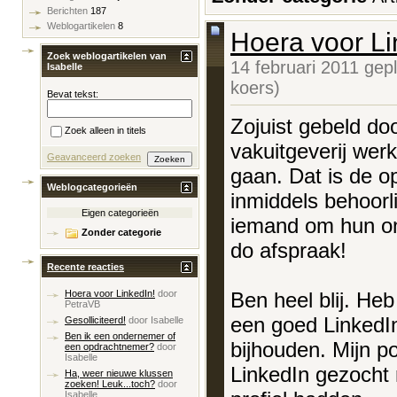
Berichten
187
Weblogartikelen
8
Hoera voor Li
Zoek weblogartikelen van
14 februari 2011 gep
Isabelle
koers)
Bevat tekst:
Zojuist gebeld do
Zoek alleen in titels
vakuitgeverij wer
Geavanceerd zoeken
gaan. Dat is de o
Weblogcategorieën
inmiddels behoorl
Eigen categorieën
iemand om hun on
Zonder categorie
do afspraak!
Recente reacties
Ben heel blij. Heb
Hoera voor LinkedIn!
door
PetraVB
een goed LinkedIn
Gesolliciteerd!
door
Isabelle
Ben ik een ondernemer of
bijhouden. Mijn p
een opdrachtnemer?
door
Isabelle
LinkedIn gezocht 
Ha, weer nieuwe klussen
zoeken! Leuk...toch?
door
Isabelle