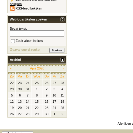
bekijken
RSS-feed bekijken
Weblogartikelen zoeken
Bevat tekst:
Zoek alleen in titels
Geavanceerd zoeken
Archief
<
April 2026
>
Zo
Ma
Di
Woe
Do
Vr
Za
22
23
24
25
26
27
28
29
30
31
1
2
3
4
5
6
7
8
9
10
11
12
13
14
15
16
17
18
19
20
21
22
23
24
25
26
27
28
29
30
1
2
Alle tijden