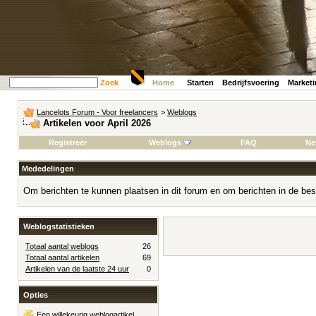
Zoek
Home
Starten
Bedrijfsvoering
Market
Lancelots Forum - Voor freelancers
>
Weblogs
Artikelen voor April 2026
Registreer
Weblogs
FAQ
Ne
Mededelingen
Om berichten te kunnen plaatsen in dit forum en om berichten in de bes
Weblogstatistieken
Totaal aantal weblogs
26
Totaal aantal artikelen
69
Artikelen van de laatste 24 uur
0
Opties
Een willekeurig weblogartikel