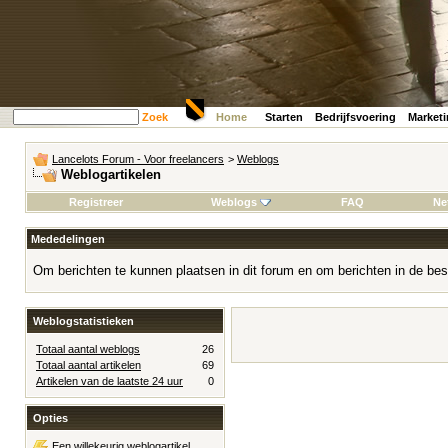
Zoek
Home
Starten
Bedrijfsvoering
Market
Lancelots Forum - Voor freelancers
>
Weblogs
Weblogartikelen
Registreer
Weblogs
FAQ
Ne
Mededelingen
Om berichten te kunnen plaatsen in dit forum en om berichten in de bes
Weblogstatistieken
Totaal aantal weblogs
26
Totaal aantal artikelen
69
Artikelen van de laatste 24 uur
0
Opties
Een willekeurig weblogartikel