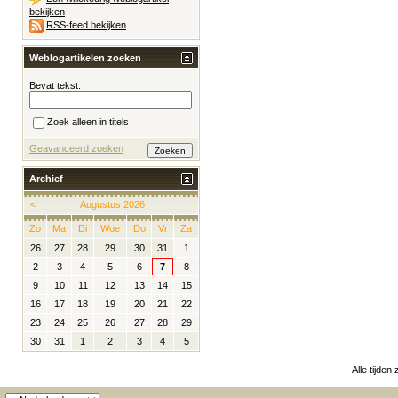
bekijken
RSS-feed bekijken
Weblogartikelen zoeken
Bevat tekst:
Zoek alleen in titels
Geavanceerd zoeken
Archief
<
Augustus 2026
Zo
Ma
Di
Woe
Do
Vr
Za
26
27
28
29
30
31
1
2
3
4
5
6
7
8
9
10
11
12
13
14
15
16
17
18
19
20
21
22
23
24
25
26
27
28
29
30
31
1
2
3
4
5
Alle tijden