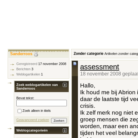
Sanderroos
Zonder categorie
Artikelen zonder categ
Geregistreerd
17 november 2008
assessment
Berichten
3
18 november 2008 geplaat
Weblogartikelen
1
Hallo,
Zoek weblogartikelen van
Sanderroos
Ik houd me bij Abrion
daar de laatste tijd v
Bevat tekst:
crisis.
Zoek alleen in titels
Ik zelf merk nog niet 
groep mensen die zeg
Geavanceerd zoeken
worden, maar een ande
Weblogcategorieën
tijden het veel belang