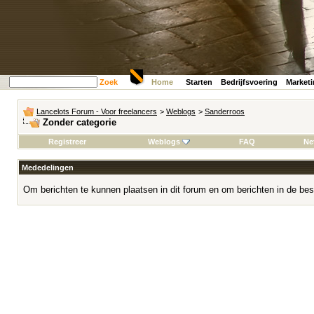
Zoek
Home
Starten
Bedrijfsvoering
Market
Lancelots Forum - Voor freelancers
>
Weblogs
>
Sanderroos
Zonder categorie
Registreer
Weblogs
FAQ
Ne
Mededelingen
Om berichten te kunnen plaatsen in dit forum en om berichten in de bes