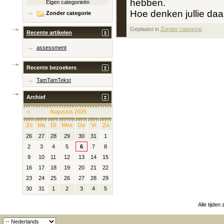
hebben.
Eigen categorieën
Hoe denken jullie daa
Zonder categorie
Geplaatst in
‎
Zonder categorie
Recente artikelen
assessment
Recente bezoekers
TamTamTekst
Archief
<
Augustus 2026
Zo
Ma
Di
Woe
Do
Vr
Za
26
27
28
29
30
31
1
2
3
4
5
6
7
8
9
10
11
12
13
14
15
16
17
18
19
20
21
22
23
24
25
26
27
28
29
30
31
1
2
3
4
5
Alle tijden