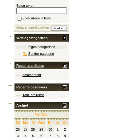
Bevat tekst:
Zoek alleen in titels
Geavanceerd zoeken
Weblogcategorieën
Eigen categorieën
Zonder categorie
Recente artikelen
assessment
Recente bezoekers
TamTamTekst
Archief
<
Mei 2026
>
Zo
Ma
Di
Woe
Do
Vr
Za
26
27
28
29
30
1
2
3
4
5
6
7
8
9