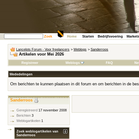
Zoek
Home
Starten
Bedrijfsvoering
Market
Lancelots Forum - Voor freelancers
>
Weblogs
>
Sanderroos
Artikelen voor Mei 2026
Registreer
Weblogs
FAQ
Ne
Mededelingen
Om berichten te kunnen plaatsen in dit forum en om berichten in de bes
Sanderroos
Geregistreerd
17 november 2008
Berichten
3
Weblogartikelen
1
Zoek weblogartikelen van
Sanderroos