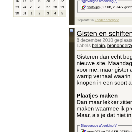
Bijgevoegde afbeelding(e)
16
17
18
19
20
21
22
photo.jpg
(8,7 KB, 25747x gele
23
24
25
26
27
28
29
30
31
1
2
3
4
5
Geplaatst in
‎
Zonder categorie
Gisten en schifte
8 december 2010 geplaats
Labels
belbin
,
brononderz
Gisteren dan echt beg
nieuwe site. Maandag t
voor me, maar gister 
warrig verhaal waarin 
knopen in een soort a
Plaatjes maken
Dan maar lekker zitte
maken waarmee ik prob
Maar, als je dat niet in
Bijgevoegde afbeelding(e)
leren.003.jpg
(21,9 KB, 27783x 