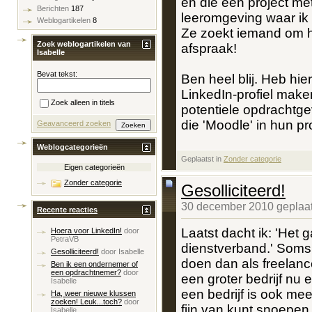
en die een project me
Berichten
187
leeromgeving waar ik 
Weblogartikelen
8
Ze zoekt iemand om h
Zoek weblogartikelen van
afspraak!
Isabelle
Bevat tekst:
Ben heel blij. Heb hi
LinkedIn-profiel make
Zoek alleen in titels
potentiele opdrachtg
die 'Moodle' in hun pro
Geavanceerd zoeken
Weblogcategorieën
Geplaatst in
‎
Zonder categorie
Eigen categorieën
Zonder categorie
Gesolliciteerd!
30 december 2010 geplaat
Recente reacties
Laatst dacht ik: 'Het 
Hoera voor LinkedIn!
door
PetraVB
dienstverband.' Soms 
Gesolliciteerd!
door
Isabelle
doen dan als freelanc
Ben ik een ondernemer of
een opdrachtnemer?
door
een groter bedrijf nu e
Isabelle
een bedrijf is ook me
Ha, weer nieuwe klussen
zoeken! Leuk...toch?
door
fijn van kunt snoepen
Isabelle