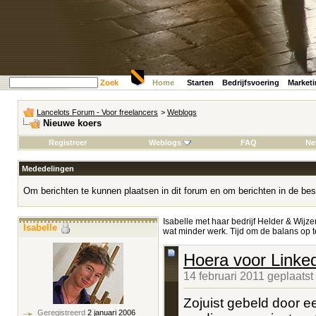
Zoek
Home
Starten
Bedrijfsvoering
Market
Lancelots Forum - Voor freelancers
>
Weblogs
Nieuwe koers
Registreer
Weblogs
FAQ
Ne
Mededelingen
Om berichten te kunnen plaatsen in dit forum en om berichten in de bes
Isabelle met haar bedrijf Helder & Wijze
Isabelle
wat minder werk. Tijd om de balans o
Hoera voor Linked
14 februari 2011 geplaats
Zojuist gebeld door ee
Geregistreerd
2 januari 2006