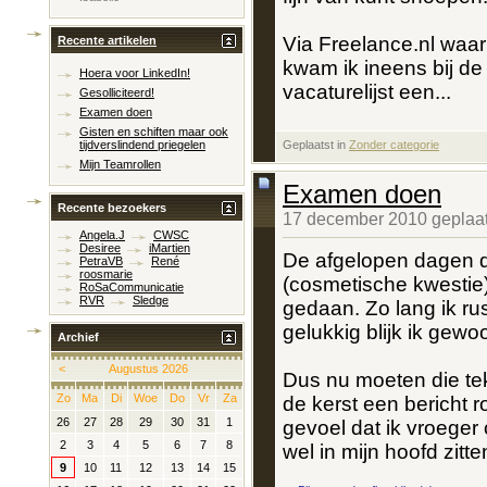
Via Freelance.nl waa
Recente artikelen
kwam ik ineens bij de 
Hoera voor LinkedIn!
vacaturelijst een...
Gesolliciteerd!
Examen doen
Gisten en schiften maar ook
Geplaatst in
‎
Zonder categorie
tijdverslindend priegelen
Mijn Teamrollen
Examen doen
Recente bezoekers
17 december 2010 geplaat
Angela.J
CWSC
Desiree
iMartien
De afgelopen dagen d
PetraVB
René
roosmarie
(cosmetische kwestie
RoSaCommunicatie
RVR
Sledge
gedaan. Zo lang ik rust
gelukkig blijk ik gew
Archief
<
Augustus 2026
Dus nu moeten die teks
Zo
Ma
Di
Woe
Do
Vr
Za
de kerst een bericht r
26
27
28
29
30
31
1
gevoel dat ik vroeger 
2
3
4
5
6
7
8
wel in mijn hoofd zitt
9
10
11
12
13
14
15