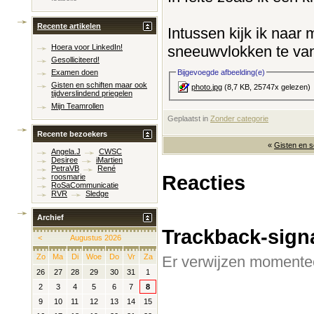
Recente artikelen
Intussen kijk ik naar
sneeuwvlokken te van
Hoera voor LinkedIn!
Gesolliciteerd!
Bijgevoegde afbeelding(e)
Examen doen
Gisten en schiften maar ook
photo.jpg
(8,7 KB, 25747x gelezen)
tijdverslindend priegelen
Mijn Teamrollen
Geplaatst in
‎
Zonder categorie
Recente bezoekers
«
Gisten en s
Angela.J
CWSC
Desiree
iMartien
PetraVB
René
Reacties
roosmarie
RoSaCommunicatie
RVR
Sledge
Archief
Trackback-sign
<
Augustus 2026
Zo
Ma
Di
Woe
Do
Vr
Za
Er verwijzen momentee
26
27
28
29
30
31
1
2
3
4
5
6
7
8
9
10
11
12
13
14
15