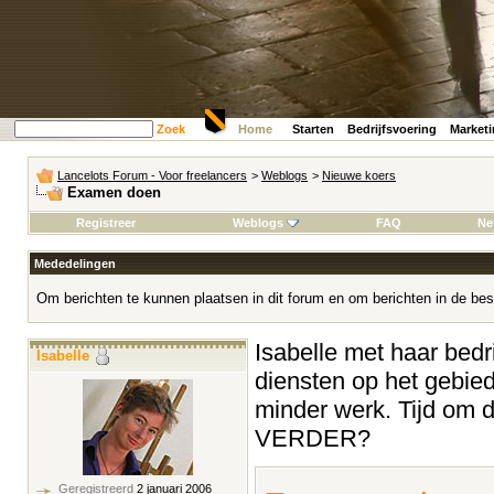
Zoek
Home
Starten
Bedrijfsvoering
Market
Lancelots Forum - Voor freelancers
>
Weblogs
>
Nieuwe koers
Examen doen
Registreer
Weblogs
FAQ
Ne
Mededelingen
Om berichten te kunnen plaatsen in dit forum en om berichten in de bes
Isabelle met haar bedrij
Isabelle
diensten op het gebied
minder werk. Tijd om 
VERDER?
Geregistreerd
2 januari 2006