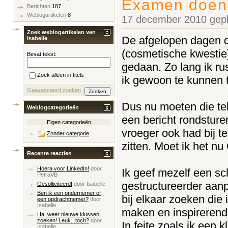
Examen doen
Berichten
187
Weblogartikelen
8
17 december 2010 gepl
Zoek weblogartikelen van
De afgelopen dagen d
Isabelle
(cosmetische kwestie
Bevat tekst:
gedaan. Zo lang ik rust
Zoek alleen in titels
ik gewoon te kunnen 
Geavanceerd zoeken
Dus nu moeten die teks
Weblogcategorieën
een bericht rondsturen
Eigen categorieën
vroeger ook had bij t
Zonder categorie
zitten. Moet ik het n
Recente reacties
Hoera voor LinkedIn!
door
Ik geef mezelf een sc
PetraVB
gestructureerder aanp
Gesolliciteerd!
door
Isabelle
Ben ik een ondernemer of
bij elkaar zoeken die 
een opdrachtnemer?
door
Isabelle
maken en inspirerende
Ha, weer nieuwe klussen
zoeken! Leuk...toch?
door
In feite zoals ik een
Isabelle