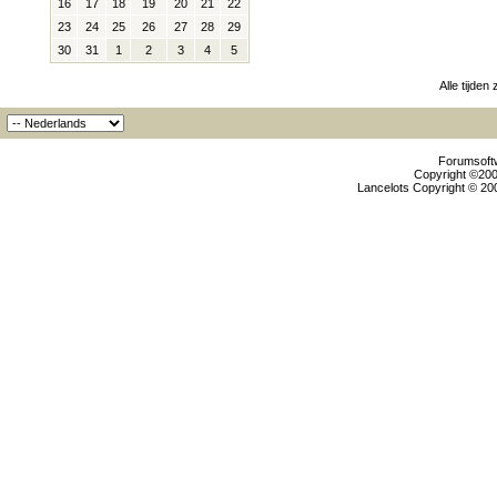
16
17
18
19
20
21
22
23
24
25
26
27
28
29
30
31
1
2
3
4
5
Alle tijden
Forumsoftw
Copyright ©2000
Lancelots Copyright © 200