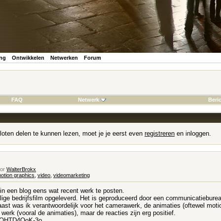
ing
Ontwikkelen
Netwerken
Forum
FAQ
Netwerk
Beri
loten delen te kunnen lezen, moet je je eerst even
registreren
en inloggen.
oor
WalterBrokx
otion graphics
,
video
,
videomarketing
r in een blog eens wat recent werk te posten.
lige bedrijfsfilm opgeleverd. Het is geproduceerd door een communicatiebure
naast was ik verantwoordelijk voor het camerawerk, de animaties (oftewel mot
werk (vooral de animaties), maar de reacties zijn erg positief.
d/QHTD4OoK-3o
...