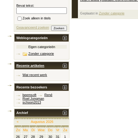
Bevat tekst:
Geplaatst in
‎
Zonder categorie
Zoek alleen in titels
Geavanceerd zoeken
Weblogcategorieën
Eigen categorieën
Zonder categorie
Recente artikelen
Wat recent werk
Recente bezoekers
beemsoft
René
Roel Jongman
schoon2013
Archief
<
Augustus 2026
Zo
Ma
Di
Woe
Do
Vr
Za
26
27
28
29
30
31
1