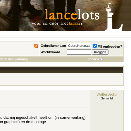
Gebruikersnaam
Mij onthouden?
Wachtwoord
chten van vandaag
Zoeken
WalterBrokx
Seniorlid
au dat mij ingeschakelt heeft om (in samenwerking)
ion graphics) en de montage.