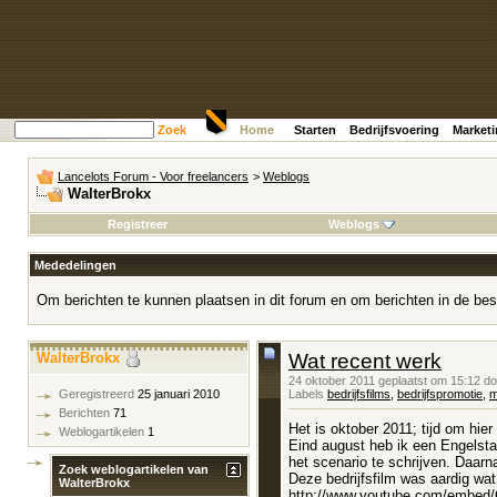
Zoek
Home
Starten
Bedrijfsvoering
Market
Lancelots Forum - Voor freelancers
>
Weblogs
WalterBrokx
Registreer
Weblogs
Mededelingen
Om berichten te kunnen plaatsen in dit forum en om berichten in de bes
WalterBrokx
Wat recent werk
24 oktober 2011 geplaatst om 15:12 d
Labels
bedrijfsfilms
,
bedrijfspromotie
,
m
Geregistreerd
25 januari 2010
Berichten
71
Het is oktober 2011; tijd om hie
Weblogartikelen
1
Eind august heb ik een Engelsta
het scenario te schrijven. Daar
Zoek weblogartikelen van
Deze bedrijfsfilm was aardig wat 
WalterBrokx
http://www.youtube.com/embe