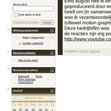
Eind august heb ik een
Bevat tekst:
geproduceerd door ee
heeft om (in samenwer
Zoek alleen in titels
was ik verantwoordeli
(oftewel motion graph
Geavanceerd zoeken
Deze bedrijfsfilm was
Weblogcategorieën
de reacties zijn erg pos
Eigen categorieën
http://www.youtube
Zonder categorie
Geplaatst in
‎
Zonder categorie
Recente artikelen
Wat recent werk
Recente bezoekers
beemsoft
René
Roel Jongman
schoon2013
Archief
<
Augustus 2026
Zo
Ma
Di
Woe
Do
Vr
Za
26
27
28
29
30
31
1