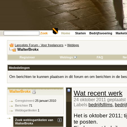
Zoek
Home
Starten
Bedrijfsvoering
Market
Lancelots Forum - Voor freelancers
>
Weblogs
WalterBrokx
Registreer
Weblogs
FAQ
Ne
Mededelingen
Om berichten te kunnen plaatsen in dit forum en om berichten in de bes
WalterBrokx
Wat recent werk
24 oktober 2011 geplaatst
Geregistreerd
25 januari 2010
Labels
bedrijfsfilms
,
bedrij
Berichten
71
Weblogartikelen
1
Het is oktober 2011; t
Zoek weblogartikelen van
te posten.
WalterBrokx