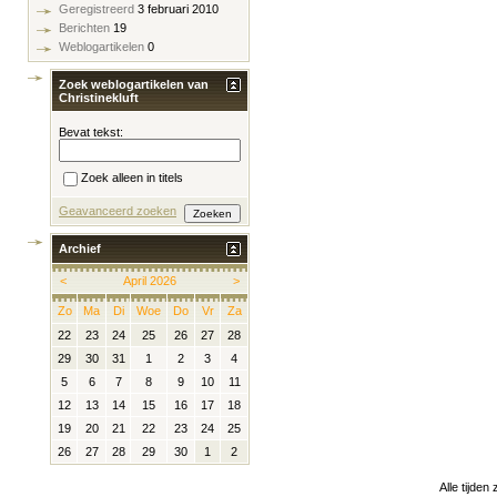
Geregistreerd
3 februari 2010
Berichten
19
Weblogartikelen
0
Zoek weblogartikelen van
Christinekluft
Bevat tekst:
Zoek alleen in titels
Geavanceerd zoeken
Archief
<
April 2026
>
Zo
Ma
Di
Woe
Do
Vr
Za
22
23
24
25
26
27
28
29
30
31
1
2
3
4
5
6
7
8
9
10
11
12
13
14
15
16
17
18
19
20
21
22
23
24
25
26
27
28
29
30
1
2
Alle tijden