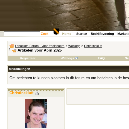
Zoek
Home
Starten
Bedrijfsvoering
Market
Lancelots Forum - Voor freelancers
>
Weblogs
>
Christinekluft
Artikelen voor April 2026
Registreer
Weblogs
FAQ
Ne
Mededelingen
Om berichten te kunnen plaatsen in dit forum en om berichten in de bes
Christinekluft