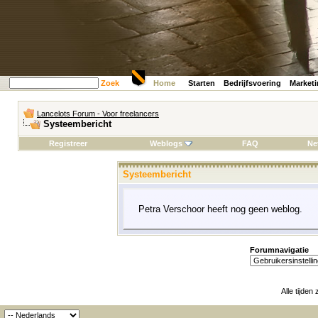
Zoek
Home
Starten
Bedrijfsvoering
Market
Lancelots Forum - Voor freelancers
Systeembericht
Registreer
Weblogs
FAQ
Ne
Systeembericht
Petra Verschoor heeft nog geen weblog.
Forumnavigatie
Alle tijden