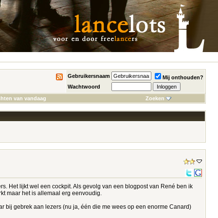
Gebruikersnaam
Mij onthouden?
Wachtwoord
chten van vandaag
Zoeken
ers. Het lijkt wel een cockpit. Als gevolg van een blogpost van René ben ik
rkt maar het is allemaal erg eenvoudig.
ar bij gebrek aan lezers (nu ja, één die me wees op een enorme Canard)