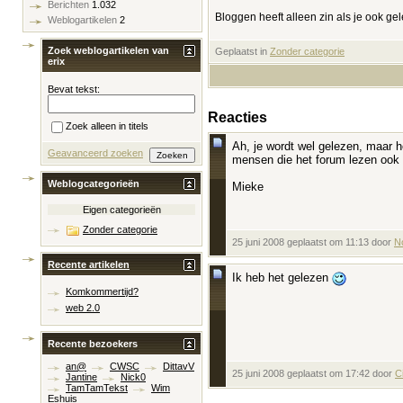
Berichten
1.032
Bloggen heeft alleen zin als je ook gel
Weblogartikelen
2
Zoek weblogartikelen van
Geplaatst in
‎
Zonder categorie
erix
Bevat tekst:
Reacties
Zoek alleen in titels
Ah, je wordt wel gelezen, maar h
Geavanceerd zoeken
mensen die het forum lezen ook 
Weblogcategorieën
Mieke
Eigen categorieën
Zonder categorie
25 juni 2008 geplaatst om 11:13 door
N
Recente artikelen
Ik heb het gelezen
Komkommertijd?
web 2.0
Recente bezoekers
an@
CWSC
DittavV
25 juni 2008 geplaatst om 17:42 door
C
Jantine
Nick0
TamTamTekst
Wim
Eshuis