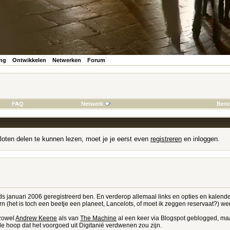
ing
Ontwikkelen
Netwerken
Forum
FAQ
Netwerk
Beri
loten delen te kunnen lezen, moet je je eerst even
registreren
en inloggen.
sinds januari 2006 geregistreerd ben. En verderop allemaal links en opties en kalend
ern (het is toch een beetje een planeet, Lancelots, of moet ik zeggen reservaat?) we
 zowel
Andrew Keene
als van
The Machine
al een keer via Blogspot geblogged, ma
e hoop dat het voorgoed uit Digitanië verdwenen zou zijn.