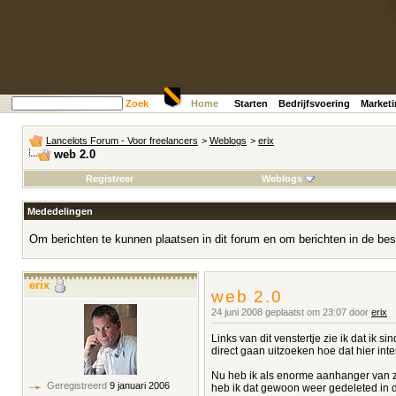
Zoek
Home
Starten
Bedrijfsvoering
Market
Lancelots Forum - Voor freelancers
>
Weblogs
>
erix
web 2.0
Registreer
Weblogs
Mededelingen
Om berichten te kunnen plaatsen in dit forum en om berichten in de bes
erix
web 2.0
24 juni 2008 geplaatst om 23:07 door
erix
Links van dit venstertje zie ik dat ik 
direct gaan uitzoeken hoe dat hier int
Nu heb ik als enorme aanhanger van
Geregistreerd
9 januari 2006
heb ik dat gewoon weer gedeleted in d