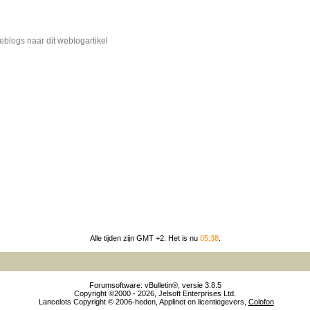
blogs naar dit weblogartikel
Alle tijden zijn GMT +2. Het is nu
05:38
.
Forumsoftware: vBulletin®, versie 3.8.5
Copyright ©2000 - 2026, Jelsoft Enterprises Ltd.
Lancelots Copyright © 2006-heden, Applinet en licentiegevers,
Colofon