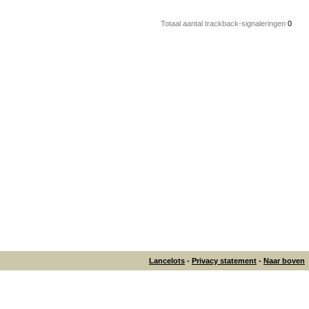
Totaal aantal trackback-signaleringen
0
Lancelots
-
Privacy statement
-
Naar boven