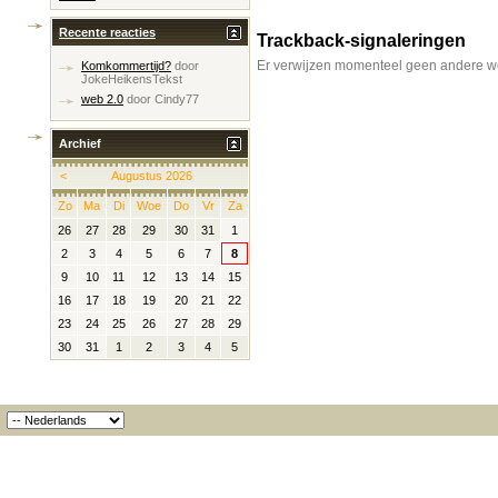
Recente reacties
Trackback-signaleringen
Er verwijzen momenteel geen andere we
Komkommertijd?
door
JokeHeikensTekst
web 2.0
door
Cindy77
Archief
<
Augustus 2026
Zo
Ma
Di
Woe
Do
Vr
Za
26
27
28
29
30
31
1
2
3
4
5
6
7
8
9
10
11
12
13
14
15
16
17
18
19
20
21
22
23
24
25
26
27
28
29
30
31
1
2
3
4
5