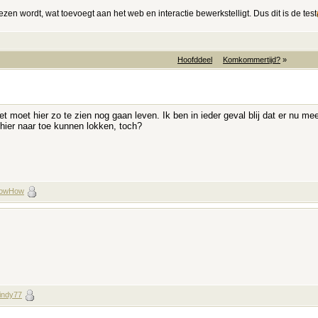
ezen wordt, wat toevoegt aan het web en interactie bewerkstelligt. Dus dit is de test
Hoofddeel
Komkommertijd?
»
et moet hier zo te zien nog gaan leven. Ik ben in ieder geval blij dat er nu 
hier naar toe kunnen lokken, toch?
owHow
indy77