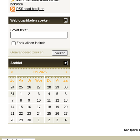
bekijken
RSS-feed bekijken
Weblogartikelen zoeken
Bevat tekst:
Zoek alleen in titels
Geavanceerd zoeken
Archief
<
Juni 2026
>
Zo
Ma
Di
Woe
Do
Vr
Za
24
25
26
27
28
29
30
31
1
2
3
4
5
6
7
8
9
10
11
12
13
14
15
16
17
18
19
20
21
22
23
24
25
26
27
28
29
30
1
2
3
4
Alle tijden