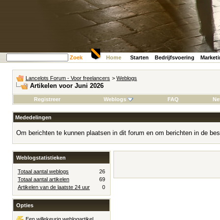
Zoek
Home
Starten
Bedrijfsvoering
Market
Lancelots Forum - Voor freelancers
>
Weblogs
Artikelen voor Juni 2026
Registreer
Weblogs
FAQ
Ne
Mededelingen
Om berichten te kunnen plaatsen in dit forum en om berichten in de bes
Weblogstatistieken
Totaal aantal weblogs
26
Totaal aantal artikelen
69
Artikelen van de laatste 24 uur
0
Opties
Een willekeurig weblogartikel