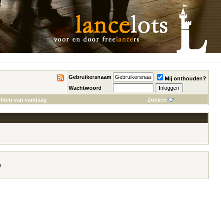
Gebruikersnaam
Mij onthouden?
Wachtwoord
chten van vandaag
Zoeken
.