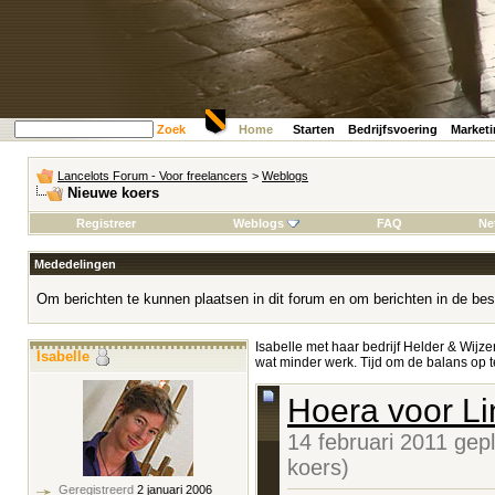
Zoek
Home
Starten
Bedrijfsvoering
Market
Lancelots Forum - Voor freelancers
>
Weblogs
Nieuwe koers
Registreer
Weblogs
FAQ
Ne
Mededelingen
Om berichten te kunnen plaatsen in dit forum en om berichten in de bes
Isabelle met haar bedrijf Helder & Wijze
Isabelle
wat minder werk. Tijd om de balans o
Hoera voor Li
14 februari 2011 gep
koers)
Geregistreerd
2 januari 2006