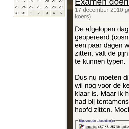
Examen doen
16
17
18
19
20
21
22
23
24
25
26
27
28
29
17 december 2010 g
30
31
1
2
3
4
5
koers)
De afgelopen dage
geopereerd (cosm
een paar dagen wei
zitten, valt de pi
te kunnen typen.
Dus nu moeten die
wil nog voor de ke
klaar is. Maar ik 
had bij tentamens:
hoofd zitten. Moe
Bijgevoegde afbeelding(e)
photo.jpg
(8,7 KB, 25748x gele