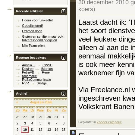
30 december 2010 g
koers)
Recente artikelen
Laatst dacht ik: 
Hoera voor LinkedIn!
Gesolliciteerd!
het soort dienstv
Examen doen
Gisten en schiften maar ook
veel leukere ding
tijdverslindend priegelen
alleen al aan de i
Mijn Teamrollen
eenmaal makkelijke
Recente bezoekers
is ook meer kenni
Angela.J
CWSC
Desiree
iMartien
werknemer fijn v
PetraVB
René
roosmarie
RoSaCommunicatie
RVR
Sledge
Via Freelance.nl
Archief
ingeschreven kwam
<
Augustus 2026
Volkskrant Banen. 
Zo
Ma
Di
Woe
Do
Vr
Za
26
27
28
29
30
31
1
Geplaatst in
‎
Zonder categorie
2
3
4
5
6
7
8
9
10
11
12
13
14
15