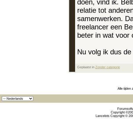
doen, vind ik. Bel
relatie tot andere
samenwerken. Daar
freelancer een Be
beter in wat voor 
Nu volg ik dus de 
Geplaatst in
‎
Zonder categorie
Alle tijden
Forumsoftw
Copyright ©2000
Lancelots Copyright © 200