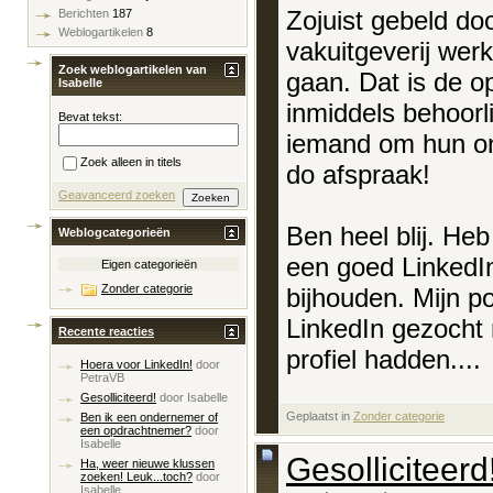
Zojuist gebeld do
Berichten
187
Weblogartikelen
8
vakuitgeverij wer
Zoek weblogartikelen van
gaan. Dat is de o
Isabelle
inmiddels behoorl
Bevat tekst:
iemand om hun on
Zoek alleen in titels
do afspraak!
Geavanceerd zoeken
Ben heel blij. Heb
Weblogcategorieën
een goed LinkedIn
Eigen categorieën
Zonder categorie
bijhouden. Mijn p
LinkedIn gezocht 
Recente reacties
profiel hadden....
Hoera voor LinkedIn!
door
PetraVB
Gesolliciteerd!
door
Isabelle
Geplaatst in
‎
Zonder categorie
Ben ik een ondernemer of
een opdrachtnemer?
door
Isabelle
Gesolliciteerd
Ha, weer nieuwe klussen
zoeken! Leuk...toch?
door
Isabelle