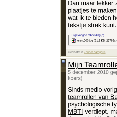
Dan maar lekker 
plaatjes te maken
wat ik te bieden h
tekstje strak kunt.
Bijgevoegde afbeelding(e)
leren.003.jpg
(21,9 KB, 27785x 
Geplaatst in
‎
Zonder categorie
Mijn Teamroll
5 december 2010 gep
koers)
Sinds medio vorig
teamrollen van Be
psychologische ty
MBTI
verdiept, m