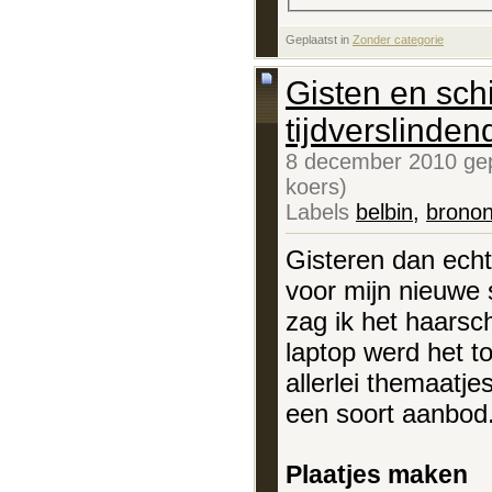
Geplaatst in
‎
Zonder categorie
Gisten en sch
tijdverslinden
8 december 2010 gep
koers)
Labels
belbin
,
brono
Gisteren dan echt
voor mijn nieuwe s
zag ik het haarsc
laptop werd het t
allerlei themaatje
een soort aanbod.
Plaatjes maken